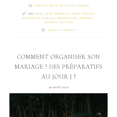
MARIAGE
,
RÉCIT DE NOTRE MARIAGE
TAG:
BLOG
,
BLOG BORDEAUX
,
BLOG MARIAGE
,
BLOGUEUSE
,
MARIAGE
,
PREPARATIFS
,
WEDDING
,
WEDDING PLANNER
LEAVE A COMMENT
COMMENT ORGANISER SON
MARIAGE ? DES PRÉPARATIFS
AU JOUR J !
30 avril 2020