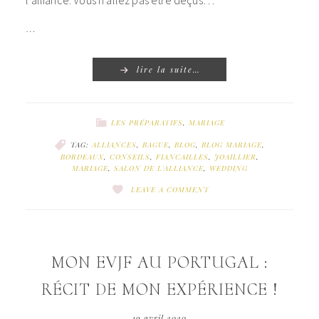
l’alliance. Vous n’allez pas être déçus…
…
lire la suite…
LES PRÉPARATIFS
,
MARIAGE
TAG:
ALLIANCES
,
BAGUE
,
BLOG
,
BLOG MARIAGE
,
BORDEAUX
,
CONSEILS
,
FIANCAILLES
,
JOAILLIER
,
MARIAGE
,
SALON DE L'ALLIANCE
,
WEDDING
LEAVE A COMMENT
MON EVJF AU PORTUGAL :
RÉCIT DE MON EXPÉRIENCE !
19 avril 2020