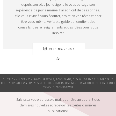
depuis son plus jeune âge, elle vous partage son
expérience de jeune mariée. Par son œil de passionnée,
elle vous invite à vous écouter, croire en vos rêves et oser
être vous-même. Véritable guide qui contient des
conseils, des renseignements et des idées pour vous
inspirer
REJOINS-NOUS !
DU TALON AU CRAMPON, BLOG LIFESTYLE, BONS PLANS, CITY GUIDE MADE IN BORDEAUX.
©DU TALON AU CRAMPON 2015-2018 - TOUS DROITS RÉSERVÉS - CRÉATION DE SITE INTERNET
AUDOUIN RÉALISATIONS
Saisissez votre adresse e-mail pour être au courant des
dernières nouvelles et recevoir les toutes dernières
publications !