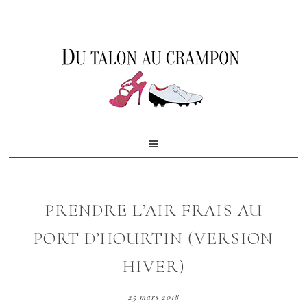
Skip
Skip
Skip
to
to
to
primary
content
footer
navigation
PRENDRE L’AIR FRAIS AU
PORT D’HOURTIN (VERSION
HIVER)
25 mars 2018