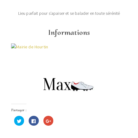
Lieu parfait pour s’apaiser et se balader en toute sérénité
Informations
Partager :
Cliquez
Cliquez
Cliquez
pour
pour
pour
partager
partager
partager
sur
sur
sur
Twitter(ouvre
Facebook(ouvre
Google+