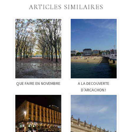
dans
dans
(ouvre
une
une
dans
ARTICLES SIMILAIRES
nouvelle
nouvelle
une
fenêtre)
fenêtre)
nouvelle
fenêtre)
QUE FAIRE EN NOVEMBRE
A LA DECOUVERTE
D’ARCACHON !