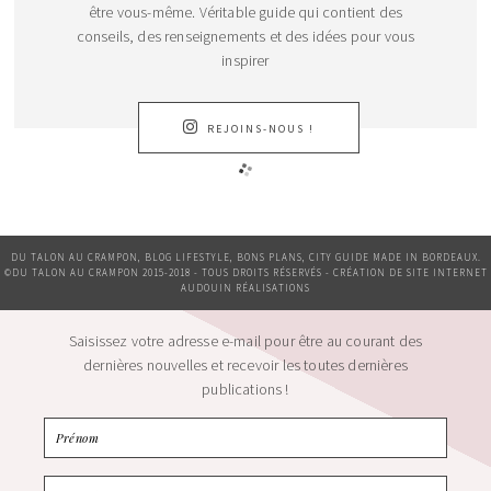
être vous-même. Véritable guide qui contient des
conseils, des renseignements et des idées pour vous
inspirer
REJOINS-NOUS !
DU TALON AU CRAMPON, BLOG LIFESTYLE, BONS PLANS, CITY GUIDE MADE IN BORDEAUX.
©DU TALON AU CRAMPON 2015-2018 - TOUS DROITS RÉSERVÉS - CRÉATION DE SITE INTERNET
AUDOUIN RÉALISATIONS
Saisissez votre adresse e-mail pour être au courant des
dernières nouvelles et recevoir les toutes dernières
publications !