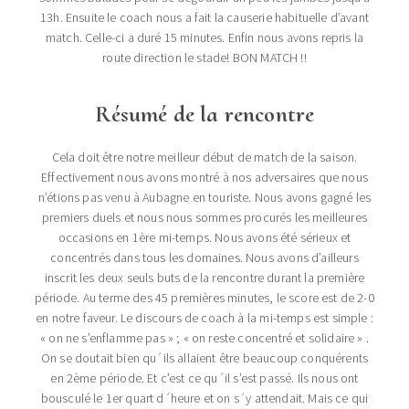
13h. Ensuite le coach nous a fait la causerie habituelle d’avant
match. Celle-ci a duré 15 minutes. Enfin nous avons repris la
route direction le stade! BON MATCH !!
Résumé de la rencontre
Cela doit être notre meilleur début de match de la saison.
Effectivement nous avons montré à nos adversaires que nous
n’étions pas venu à Aubagne en touriste. Nous avons gagné les
premiers duels et nous nous sommes procurés les meilleures
occasions en 1ère mi-temps. Nous avons été sérieux et
concentrés dans tous les domaines. Nous avons d’ailleurs
inscrit les deux seuls buts de la rencontre durant la première
période. Au terme des 45 premières minutes, le score est de 2-0
en notre faveur. Le discours de coach à la mi-temps est simple :
« on ne s’enflamme pas » ; « on reste concentré et solidaire » .
On se doutait bien qu´ils allaient être beaucoup conquérents
en 2ème période. Et c’est ce qu´il s’est passé. Ils nous ont
bousculé le 1er quart d´heure et on s´y attendait. Mais ce qui