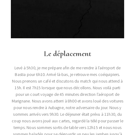
Le déplacement
Levé à 5h30, je me prépare afin de me rendre à l’aéroport de
Bastia pour 6h10. Arrivé là-bas, je retrouve mes coéquipiers.
Nous prenons un café et discutons du match qui nous attend à
15h. Il est 7h15 lorsque que nous décollons. Nous voilà parti
pour un court voyage de 45 minutes direction l’aéroport de
Marignane. Nous avons atterri à 8h00 et avons loué des voitures
pour nous rendre à Aubagne, notre adversaire du jour. Nous y
sommes arrivés vers 9h30. Le déjeuner était prévu à 11h30, du
coup nous avons joué aux cartes, regardé la télé pour passer le
temps. Nous sommes sortis de table vers 12h15 et nous nous
sommes baladés pour se dégourdir un peu les jambes jusqu’à