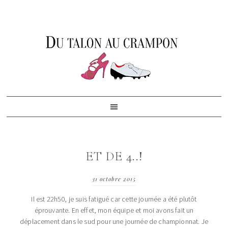
Skip
Skip
Skip
to
to
to
primary
content
footer
navigation
ET DE 4..!
31 octobre 2015
Il est 22h50, je suis fatigué car cette journée a été plutôt
éprouvante. En effet, mon équipe et moi avons fait un
déplacement dans le sud pour une journée de championnat. Je