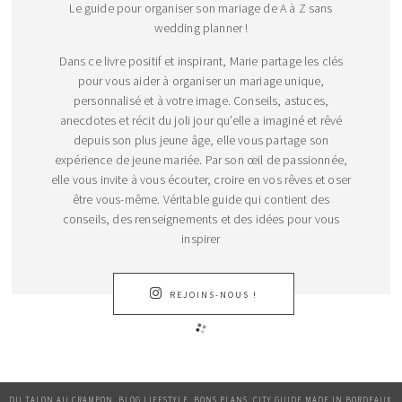
Le guide pour organiser son mariage de A à Z sans
wedding planner !
Dans ce livre positif et inspirant, Marie partage les clés
pour vous aider à organiser un mariage unique,
personnalisé et à votre image. Conseils, astuces,
anecdotes et récit du joli jour qu’elle a imaginé et rêvé
depuis son plus jeune âge, elle vous partage son
expérience de jeune mariée. Par son œil de passionnée,
elle vous invite à vous écouter, croire en vos rêves et oser
être vous-même. Véritable guide qui contient des
conseils, des renseignements et des idées pour vous
inspirer
REJOINS-NOUS !
DU TALON AU CRAMPON, BLOG LIFESTYLE, BONS PLANS, CITY GUIDE MADE IN BORDEAUX.