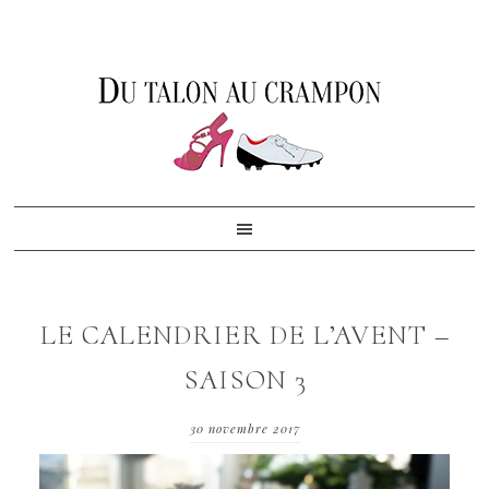
Skip
Skip
Skip
to
to
to
primary
content
footer
navigation
LE CALENDRIER DE L’AVENT –
SAISON 3
30 novembre 2017