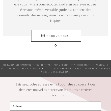
elle vous invite à vous écouter, croire en vos rêves et oser
être vous-même. Véritable guide qui contient des
conseils, des renseignements et des idées pour vous
inspirer
REJOINS-NOUS !
DU TALON AU CRAMPON, BLOG LIFESTYLE, BONS PLANS, CITY GUIDE MADE IN BORDEAUX.
©DU TALON AU CRAMPON 2015-2018 - TOUS DROITS RÉSERVÉS - CRÉATION DE SITE INTERNET
AUDOUIN RÉALISATIONS
Saisissez votre adresse e-mail pour être au courant des
dernières nouvelles et recevoir les toutes dernières
publications !