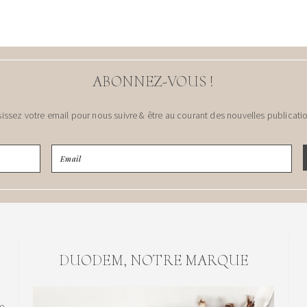
ABONNEZ-VOUS !
sissez votre email pour nous suivre & être au courant des nouvelles publicatio
DUODEM, NOTRE MARQUE
le