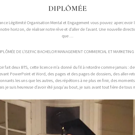
DIPLÔMÉE
rance Légitimité Organisation Mental et Engagement vous pouvez apercevoir l
notre horizon, de réaliser notre rêve et d’aller de l’avant. Une nouvelle direc
que …
DIPLÔ
MÉE DE L’ISEFAC BACHELOR MANAGEMENT COMMERCIAL ET MARKETING 
voir fait deux BTS, cette licence m’a donné du fil à retordre comme jamais : 
ant PowerPoint et Word, des pages et des pages de dossiers, des aller-retou
nnants les uns que les autres, des répétions à ne plus en finir, des moments 
is je suis heureuse d’avoir été jusqu’au bout, je suis avant tout fière de tous