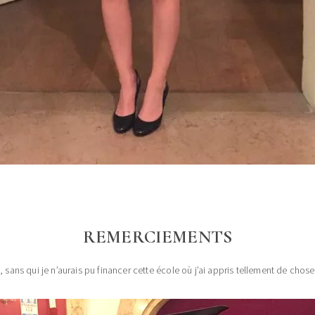
REMERCIEMENTS
 sans qui je n’aurais pu financer cette école où j’ai appris tellement de chose