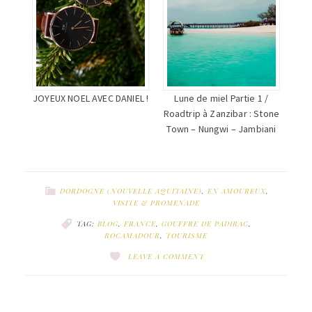
JOYEUX NOEL AVEC DANIEL !
Lune de miel Partie 1 /
Roadtrip à Zanzibar : Stone
Town – Nungwi – Jambiani
DORDOGNE (NOUVELLE AQUITAINE)
,
EN AMOUREUX
,
VISITE & PROMENADE
TAG:
BLOG
,
FRANCE
,
GOUFFRE DE PADIRAC
,
ROCAMADOUR
,
TOURISME
LEAVE A COMMENT