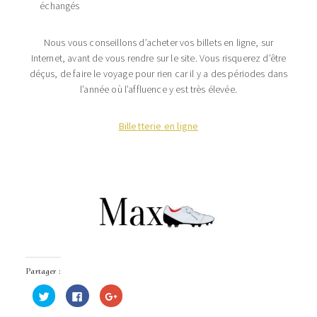
échangés
Nous vous conseillons d’acheter vos billets en ligne, sur
Internet, avant de vous rendre sur le site. Vous risquerez d’être
déçus, de faire le voyage pour rien car il y a des périodes dans
l’année où l’affluence y est très élevée.
Billetterie en ligne
Partager :
Cliquez
Cliquez
Cliquez
pour
pour
pour
partager
partager
partager