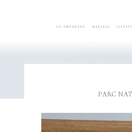
Skip
Skip
Skip
to
to
to
primary
content
footer
navigation
EN AMOUREUX
MARIAGE
LIFEST
PARC NAT