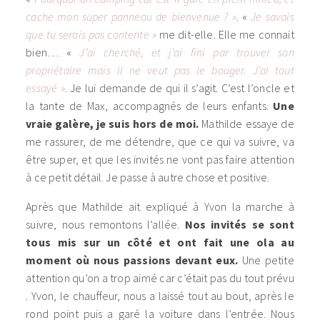
cache mon super panneau de bienvenue ? »
. «
Je savais
que tu serais pas contente »
me dit-elle. Elle me connait
bien… «
J’ai cherché, et j’ai fini par trouver son
propriétaire mais il ne veut pas le bouger. J’ai tout
essayé »
. Je lui demande de qui il s’agit. C’est l’oncle et
la tante de Max, accompagnés de leurs enfants.
Une
vraie galère, je suis hors de moi.
Mathilde essaye de
me rassurer, de me détendre, que ce qui va suivre, va
être super, et que les invités ne vont pas faire attention
à ce petit détail. Je passe à autre chose et positive.
Après que Mathilde ait expliqué à Yvon la marche à
suivre, nous remontons l’allée.
Nos invités se sont
tous mis sur un côté et ont fait une ola au
moment où nous passions devant eux.
Une petite
attention qu’on a trop aimé car c’était pas du tout prévu
. Yvon, le chauffeur, nous a laissé tout au bout, après le
rond point puis a garé la voiture dans l’entrée. Nous