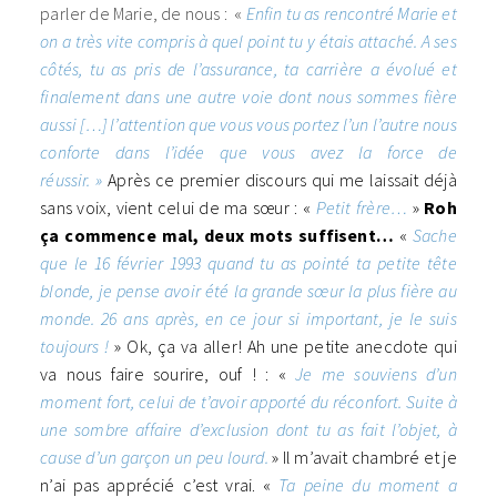
parler de Marie, de nous : «
Enfin tu as rencontré Marie et
on a très vite compris à quel point tu y étais attaché. A ses
côtés, tu as pris de l’assurance, ta carrière a évolué et
finalement dans une autre voie dont nous sommes fière
aussi […] l’attention que vous vous portez l’un l’autre nous
conforte dans l’idée que vous avez la force de
réussir. »
Après ce premier discours qui me laissait déjà
sans voix, vient celui de ma sœur : «
Petit frère…
»
Roh
ça commence mal, deux mots suffisent…
«
Sache
que le 16 février 1993 quand tu as pointé ta petite tête
blonde, je pense avoir été la grande sœur la plus fière au
monde. 26 ans après, en ce jour si important, je le suis
toujours !
» Ok, ça va aller! Ah une petite anecdote qui
va nous faire sourire, ouf ! : «
Je me souviens d’un
moment fort, celui de t’avoir apporté du réconfort. Suite à
une sombre affaire d’exclusion dont tu as fait l’objet, à
cause d’un garçon un peu lourd.
» Il m’avait chambré et je
n’ai pas apprécié c’est vrai. «
Ta peine du moment a