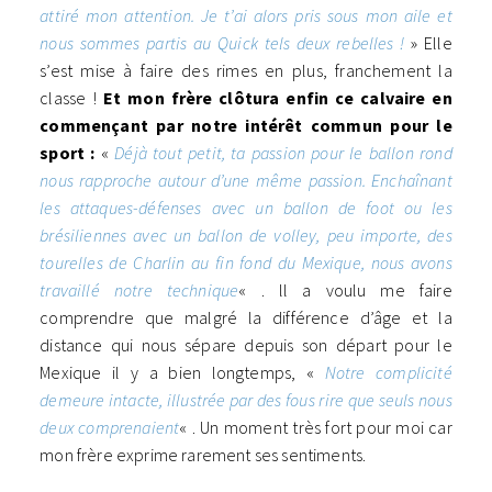
attiré mon attention. Je t’ai alors pris sous mon aile et
nous sommes partis au Quick tels deux rebelles !
» Elle
s’est mise à faire des rimes en plus, franchement la
classe !
Et mon frère clôtura enfin ce calvaire en
commençant par notre intérêt commun pour le
sport :
«
Déjà tout petit, ta passion pour le ballon rond
nous rapproche autour d’une même passion. Enchaînant
les attaques-défenses avec un ballon de foot ou les
brésiliennes avec un ballon de volley, peu importe, des
tourelles de Charlin au fin fond du Mexique, nous avons
travaillé notre technique
« . ll a voulu me faire
comprendre que malgré la différence d’âge et la
distance qui nous sépare depuis son départ pour le
Mexique il y a bien longtemps, «
N
otre complicité
demeure intacte, illustrée par des fous rire que seuls nous
deux comprenaient
« . Un moment très fort pour moi car
mon frère exprime rarement ses sentiments.