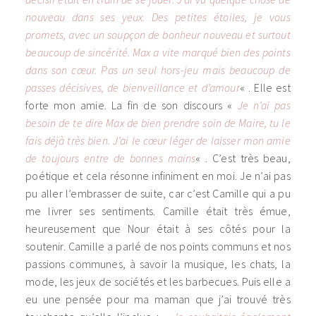
nouveau dans ses yeux. Des petites étoiles, je vous
promets, avec un soupçon de bonheur nouveau et surtout
beaucoup de sincérité. Max a vite marqué bien des points
dans son cœur. Pas un seul hors-jeu mais beaucoup de
passes décisives, de bienveillance et d’amour
« . Elle est
forte mon amie. La fin de son discours «
Je n’ai pas
besoin de te dire Max de bien prendre soin de Maire, tu le
fais déjà très bien. J’ai le cœur léger de laisser mon amie
de toujours entre de bonnes mains
« . C’est très beau,
poétique et cela résonne infiniment en moi. Je n’ai pas
pu aller l’embrasser de suite, car c’est Camille qui a pu
me livrer ses sentiments. Camille était très émue,
heureusement que Nour était à ses côtés pour la
soutenir. Camille a parlé de nos points communs et nos
passions communes, à savoir la musique, les chats, la
mode, les jeux de sociétés et les barbecues. Puis elle a
eu une pensée pour ma maman que j’ai trouvé très