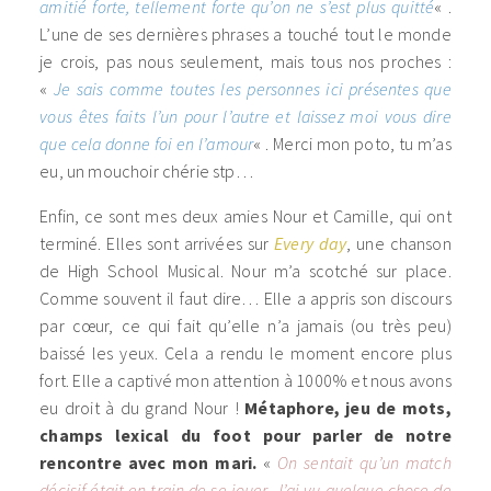
amitié forte, tellement forte qu’on ne s’est plus quitté
« .
L’une de ses dernières phrases a touché tout le monde
je crois, pas nous seulement, mais tous nos proches :
«
Je sais comme toutes les personnes ici présentes que
vous êtes faits l’un pour l’autre et laissez moi vous dire
que cela donne foi en l’amour
« . Merci mon poto, tu m’as
eu, un mouchoir chérie stp…
Enfin, ce sont mes deux amies Nour et Camille, qui ont
terminé. Elles sont arrivées sur
Every day
, une chanson
de High School Musical. Nour m’a scotché sur place.
Comme souvent il faut dire… Elle a appris son discours
par cœur, ce qui fait qu’elle n’a jamais (ou très peu)
baissé les yeux. Cela a rendu le moment encore plus
fort. Elle a captivé mon attention à 1000% et nous avons
eu droit à du grand Nour !
Métaphore, jeu de mots,
champs lexical du foot pour parler de notre
rencontre avec mon mari.
«
On sentait qu’un match
décisif était en train de se jouer. J’ai vu quelque chose de