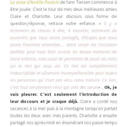
La valse d’Amélie Poulain
de Yann Tiersen commence à
être jouée. C’est le tour de mes deux meilleures amies
Claire et Charlotte. Leur discours sous forme de
question/réponse, retrace notre enfance. «
Il y a
tellement de choses à dire, à raconter, tellement de
souvenirs que nous avons partagés, d’étapes que nous
avons franchies ensemble… Votre union est l’occasion
parfaite pour nous faire revivre les beaux moments de
notre enfance, mais aussi de permettre de poser les mots
sur le lien qui nous uni. Ce lien est complètement
indescriptible et sûrement incompréhensible pour toutes
les personnes qui n’ont pas vécu notre histoire. Ce lien,
c’est tout simplement celui qui unit des sœurs
« .
Ok, je
vais pleurer. C’est seulement l’introduction de
leur discours et je craque déjà.
Claire a conté nos
vacances à la mer puis à la montagne lorsqu’on partait
toutes les deux avec mes parents. Charlotte a ensuite
partagé nos après-midi en énumérant nos passe-temps