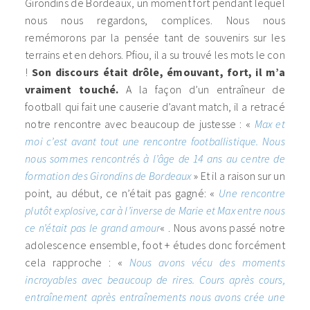
Girondins de Bordeaux, un moment fort pendant lequel
nous nous regardons, complices. Nous nous
remémorons par la pensée tant de souvenirs sur les
terrains et en dehors. Pfiou, il a su trouvé les mots le con
!
Son discours était drôle, émouvant, fort, il m’a
vraiment touché.
A la façon d’un entraîneur de
football qui fait une causerie d’avant match, il a retracé
notre rencontre avec beaucoup de justesse : «
Max et
moi c’est avant tout une rencontre footballistique. Nous
nous sommes rencontrés à l’âge de 14 ans au centre de
formation des Girondins de Bordeaux
» Et il a raison sur un
point, au début, ce n’était pas gagné: «
Une rencontre
plutôt explosive, car à l’inverse de Marie et Max entre nous
ce n’était pas le grand amour
« . Nous avons passé notre
adolescence ensemble, foot + études donc forcément
cela rapproche : «
Nous avons vécu des moments
incroyables avec beaucoup de rires. Cours après cours,
entraînement après entraînements nous avons crée une