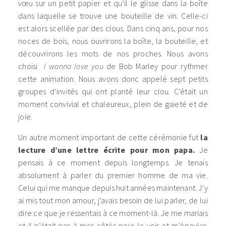
vœu sur un petit papier
et qu’il le glisse dans la boîte
dans laquelle se trouve une bouteille de vin. Celle-ci
est alors scellée par des clous.
Dans cinq ans, pour nos
noces de bois, nous ouvrirons la boîte, la bouteille, et
découvrirons les mots de nos proches. Nous avons
choisi
I wanna love you
de Bob Marley pour rythmer
cette animation. Nous avons donc appelé sept petits
groupes d’invités qui ont planté leur clou. C’était un
moment convivial et chaleureux, plein de gaieté et de
joie.
Un autre moment important de cette cérémonie fut
la
lecture d’une lettre écrite pour mon papa.
Je
pensais à ce moment depuis longtemps. Je tenais
absolument à parler du premier homme de ma vie.
Celui qui me manque depuis huit années maintenant. J’y
ai mis tout mon amour, j’avais besoin de lui parler, de lui
dire ce que je ressentais à ce moment-là. Je me mariais
et il n’était pas à mes côtés pour le voir et m’épauler.