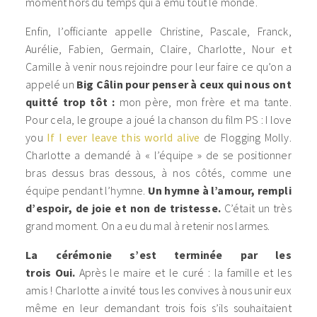
moment hors du temps qui a ému tout le monde.
Enfin, l’officiante appelle Christine, Pascale, Franck,
Aurélie, Fabien, Germain, Claire, Charlotte, Nour et
Camille à venir nous rejoindre pour leur faire ce qu’on a
appelé un
Big Câlin pour penser à ceux qui nous ont
quitté trop tôt :
mon père, mon frère et ma tante.
Pour cela, le groupe a joué la chanson du film PS : I love
you
If I ever leave this world alive
de Flogging Molly.
Charlotte a demandé à « l’équipe » de se positionner
bras dessus bras dessous, à nos côtés, comme une
équipe pendant l’hymne.
Un hymne à l’amour, rempli
d’espoir, de joie et non de tristesse.
C’était un très
grand moment. On a eu du mal à retenir nos larmes.
La cérémonie s’est terminée par les
trois Oui.
Après le maire et le curé : la famille et les
amis ! Charlotte a invité tous les convives à nous unir eux
même en leur demandant trois fois s’ils souhaitaient