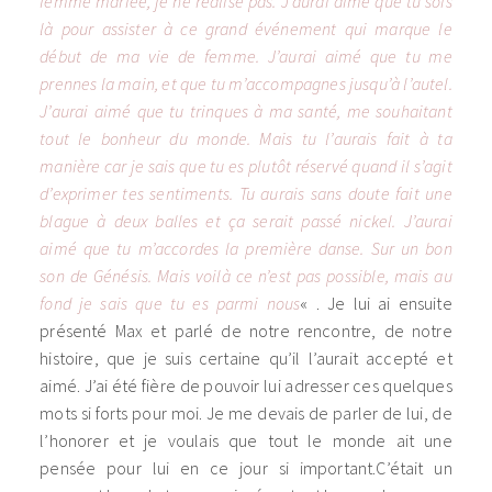
femme mariée, je ne réalise pas. J’aurai aimé que tu sois
là pour assister à ce grand événement qui marque le
début de ma vie de femme. J’aurai aimé que tu me
prennes la main, et que tu m’accompagnes jusqu’à l’autel.
J’aurai aimé que tu trinques à ma santé, me souhaitant
tout le bonheur du monde. Mais tu l’aurais fait à ta
manière car je sais que tu es plutôt réservé quand il s’agit
d’exprimer tes sentiments. Tu aurais sans doute fait une
blague à deux balles et ça serait passé nickel. J’aurai
aimé que tu m’accordes la première danse. Sur un bon
son de Génésis. Mais voilà ce n’est pas possible, mais au
fond je sais que tu es parmi nous
« . Je lui ai ensuite
présenté Max et parlé de notre rencontre, de notre
histoire, que je suis certaine qu’il l’aurait accepté et
aimé. J’ai été fière de pouvoir lui adresser ces quelques
mots si forts pour moi. Je me devais de parler de lui, de
l’honorer et je voulais que tout le monde ait une
pensée pour lui en ce jour si important.C’était un