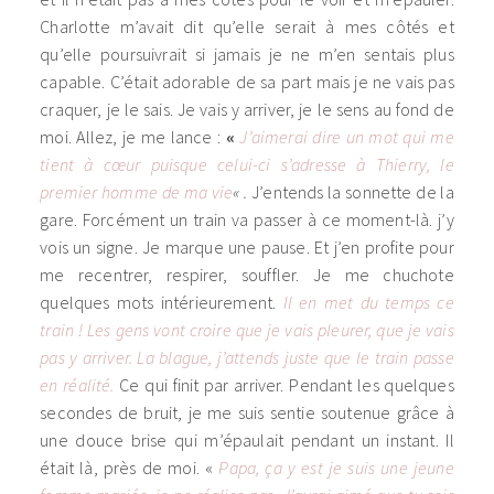
Charlotte m’avait dit qu’elle serait à mes côtés et
qu’elle poursuivrait si jamais je ne m’en sentais plus
capable. C’était adorable de sa part mais je ne vais pas
craquer, je le sais. Je vais y arriver, je le sens au fond de
moi. Allez, je me lance :
«
J’aimerai dire un mot qui me
tient à cœur puisque celui-ci s’adresse à Thierry, le
premier homme de ma vie
« .
J’entends la sonnette de la
gare. Forcément un train va passer à ce moment-là. j’y
vois un signe. Je marque une pause. Et j’en profite pour
me recentrer, respirer, souffler. Je me chuchote
quelques mots intérieurement.
Il en met du temps ce
train ! Les gens vont croire que je vais pleurer, que je vais
pas y arriver. La blague, j’attends juste que le train passe
en réalité.
Ce qui finit par arriver. Pendant les quelques
secondes de bruit, je me suis sentie soutenue grâce à
une douce brise qui m’épaulait pendant un instant. Il
était là, près de moi. «
Papa, ça y est je suis une jeune