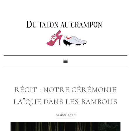
Skip
Skip
Skip
to
to
to
primary
content
footer
navigation
RÉCIT : NOTRE CÉRÉMONIE
LAÏQUE DANS LES BAMBOUS
10 mai 2020