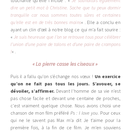
touchante qu’elle l’inclue : «
Je souhaitais également
dire un petit mot à Christine. Sache que tu peux dormir
tranquille car nous sommes toutes sûres et certaines
qu’elle est en de très bonnes mains
« . Elle a conclu en
ayant un clin d’œil à notre blog ce qui m’a fait sourire :
«
Je suis heureuse que l’on se retrouve tous pour célébrer
l’union d’une paire de talons et d’une paire de crampons
!
« .
« La pierre casse les ciseaux »
Puis il a fallu qu’on s’échange nos vœux !
Un exercice
qu’on ne fait pas tous les jours. S’avouer, se
dévoiler, s’affirmer.
Devant l’homme de sa vie n’est
pas chose facile et devant une centaine de proches,
c’est vraiment quelque chose. Nous avons choisi une
chanson de mon film préféré
Ps : I love you
. Pour ceux
qui ne le savent pas Max m’a dit Je t’aime pour la
première fois, à la fin de ce film. Je m’en souviens