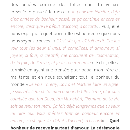
des années comme des folles dans la voiture
lorsqu’elle passe à la radio : «
Je peux me féliciter, déjà
cinq années de bonheur passé, et ça continue encore et
encore, c’est que le début d’accord, d’accord
« . Puis, elle
nous explique à quel point elle est heureuse que nous
nous soyons trouvés : «
C’est sûr que c’était écrit. Car les
voir tous les deux si unis, si complices, si amoureux, si
joyeux, si fous, si créatifs, me procurent de l’admiration,
de la joie, de l’envie, et je les en remercie
« . Enfin, elle a
terminé en ayant une pensée pour papa, mon frère et
ma tante et en nous souhaitant tout le bonheur du
monde «
Je vois Thierry, David et Martine faire un signe.
je suis très fière de toi mon amour de fille chérie, et je suis
comblée que ton Doud, ton Max chéri, l’homme de ta vie
soit devenu ton mari. Ça fait déjà longtemps que tu veux
lui dire oui. Vous méritez tant de bonheur encore et
encore, c’est que le début d’accord, d’accord
« .
Quel
bonheur de recevoir autant d’amour. La cérémonie