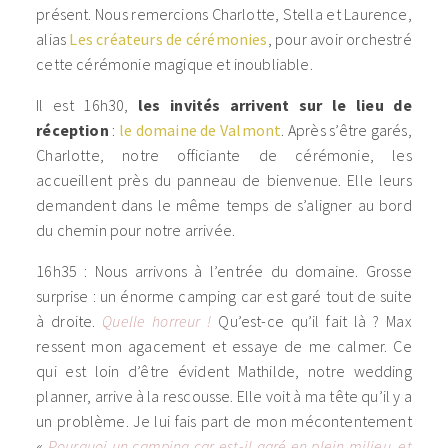
présent. Nous remercions Charlotte, Stella et Laurence,
alias
Les créateurs de cérémonies
, pour avoir orchestré
cette cérémonie magique et inoubliable.
Il est 16h30,
les invités arrivent sur le lieu de
réception
:
le domaine de Valmont
. Après s’être garés,
Charlotte, notre officiante de cérémonie, les
accueillent près du panneau de bienvenue. Elle leurs
demandent dans le même temps de s’aligner au bord
du chemin pour notre arrivée.
16h35 : Nous arrivons à l’entrée du domaine. Grosse
surprise : un énorme camping car est garé tout de suite
à droite.
Quelle horreur !
Qu’est-ce qu’il fait là ? Max
ressent mon agacement et essaye de me calmer. Ce
qui est loin d’être évident Mathilde, notre wedding
planner, arrive à la rescousse. Elle voit à ma tête qu’il y a
un problème. Je lui fais part de mon mécontentement
«
Pourquoi un camping car est-il garé en plein milieu, et