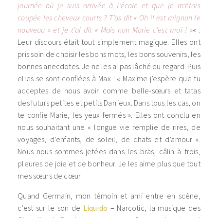
journée où je suis arrivée à l’école et que je m’étais
coupée les cheveux courts ? T’as dit « Oh il est mignon le
nouveau » et je t’ai dit « Mais non Marie c’est moi ! »
« .
Leur discours était tout simplement magique. Elles ont
pris soin de choisir les bons mots, les bons souvenirs, les
bonnes anecdotes. Je ne les ai pas lâché du regard. Puis
elles se sont confiées à Max : « Maxime j’espère que tu
acceptes de nous avoir comme belle-sœurs et tatas
des futurs petites et petits Darrieux. Dans tous les cas, on
te confie Marie, les yeux fermés ». Elles ont conclu en
nous souhaitant une « longue vie remplie de rires, de
voyages, d’enfants, de soleil, de chats et d’amour ».
Nous nous sommes jetées dans les bras, câlin à trois,
pleures de joie et de bonheur. Je les aime plus que tout
mes sœurs de cœur.
Quand Germain, mon témoin et ami entre en scène,
c’est sur le son de
Liquido
– Narcotic, la musique des