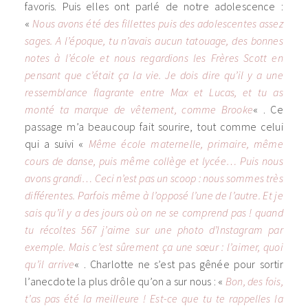
favoris. Puis elles ont parlé de notre adolescence :
«
Nous avons été des fillettes puis des adolescentes assez
sages. A l’époque, tu n’avais aucun tatouage, des bonnes
notes à l’école et nous regardions les Frères Scott en
pensant que c’était ça la vie. Je dois dire qu’il y a une
ressemblance flagrante entre Max et Lucas, et tu as
monté ta marque de vêtement, comme Brooke
« . Ce
passage m’a beaucoup fait sourire, tout comme celui
qui a suivi «
Même école maternelle, primaire, même
cours de danse, puis même collège et lycée… Puis nous
avons grandi… Ceci n’est pas un scoop : nous sommes très
différentes. Parfois même à l’opposé l’une de l’autre. Et je
sais qu’il y a des jours où on ne se comprend pas ! quand
tu récoltes 567 j’aime sur une photo d’Instagram par
exemple. Mais c’est sûrement ça une sœur : l’aimer, quoi
qu’il arrive
« . Charlotte ne s’est pas gênée pour sortir
l’anecdote la plus drôle qu’on a sur nous : «
Bon, des fois,
t’as pas été la meilleure ! Est-ce que tu te rappelles la