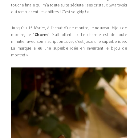
touche finale qui m’a toute suite séduite : ses cristaux Swarovski
qui remplacent les chiffres ! C’est so girly ! «
Jusqu’au 15 février, à l’achat d’une montre, le nouveau bijou de
montre, le “
Charm
” était offert. » Le charme est de toute
minutie, avec son inscription
Love
, c’est juste une superbe idée.
La marque a eu une superbe idée en inventant le bijou de
montre! »