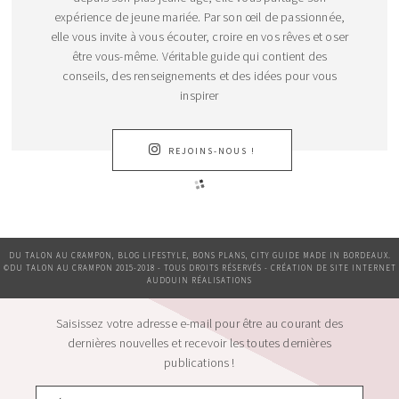
expérience de jeune mariée. Par son œil de passionnée,
elle vous invite à vous écouter, croire en vos rêves et oser
être vous-même. Véritable guide qui contient des
conseils, des renseignements et des idées pour vous
inspirer
REJOINS-NOUS !
DU TALON AU CRAMPON, BLOG LIFESTYLE, BONS PLANS, CITY GUIDE MADE IN BORDEAUX.
©DU TALON AU CRAMPON 2015-2018 - TOUS DROITS RÉSERVÉS - CRÉATION DE SITE INTERNET
AUDOUIN RÉALISATIONS
Saisissez votre adresse e-mail pour être au courant des
dernières nouvelles et recevoir les toutes dernières
publications !