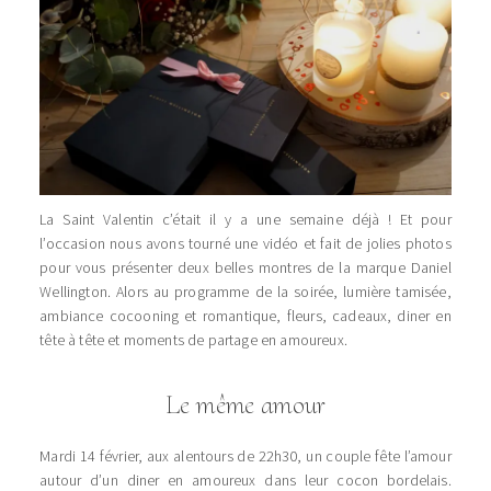
La Saint Valentin c’était il y a une semaine déjà ! Et pour
l’occasion nous avons tourné une vidéo et fait de jolies photos
pour vous présenter deux belles montres de la marque Daniel
Wellington. Alors au programme de la soirée, lumière tamisée,
ambiance cocooning et romantique, fleurs, cadeaux, diner en
tête à tête et moments de partage en amoureux.
Le même amour
Mardi 14 février, aux alentours de 22h30, un couple fête l’amour
autour d’un diner en amoureux dans leur cocon bordelais.