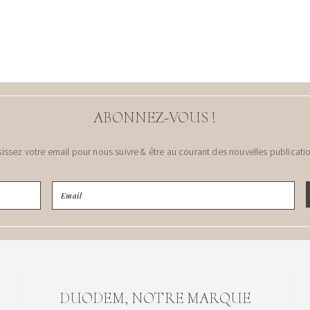
ABONNEZ-VOUS !
sissez votre email pour nous suivre & être au courant des nouvelles publicatio
DUODEM, NOTRE MARQUE