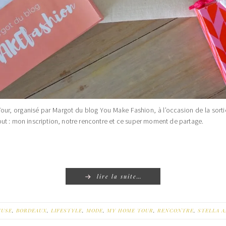
Tour, organisé par Margot du blog You Make Fashion, à l’occasion de la sorti
out : mon inscription, notre rencontre et ce super moment de partage.
lire la suite…
EUSE
,
BORDEAUX
,
LIFESTYLE
,
MODE
,
MY HOME TOUR
,
RENCONTRE
,
STELLA 