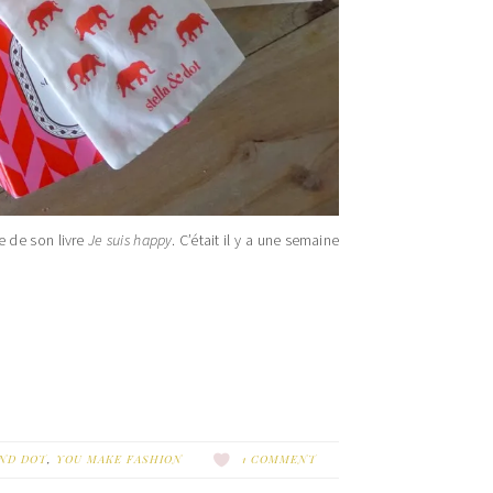
e de son livre
Je suis happy
. C’était il y a une semaine
AND DOT
,
YOU MAKE FASHION
1 COMMENT