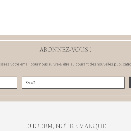
ABONNEZ-VOUS !
sissez votre email pour nous suivre & être au courant des nouvelles publicatio
DUODEM, NOTRE MARQUE