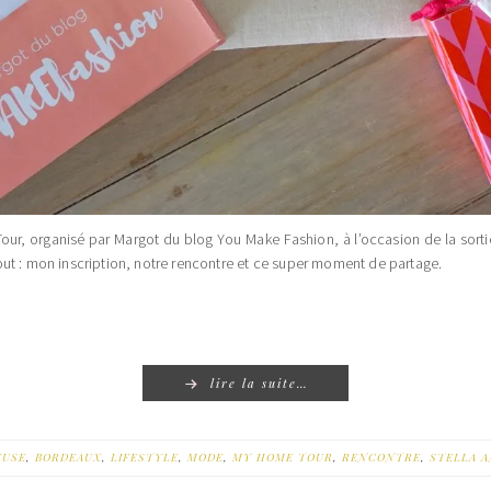
Tour, organisé par Margot du blog You Make Fashion, à l’occasion de la sorti
out : mon inscription, notre rencontre et ce super moment de partage.
lire la suite…
EUSE
,
BORDEAUX
,
LIFESTYLE
,
MODE
,
MY HOME TOUR
,
RENCONTRE
,
STELLA 