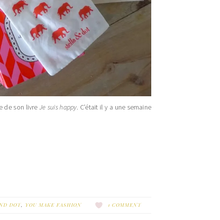
e de son livre
Je suis happy
. C’était il y a une semaine
AND DOT
,
YOU MAKE FASHION
1 COMMENT