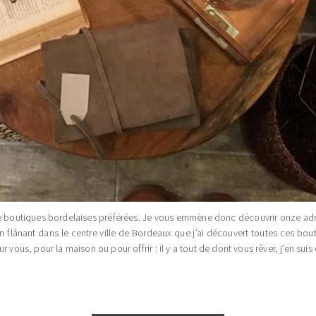
de boutiques bordelaises préférées. Je vous emmène donc découvrir onze adre
en flânant dans le centre ville de Bordeaux que j’ai découvert toutes ces bou
 vous, pour la maison ou pour offrir : il y a tout de dont vous rêver, j’en suis 