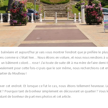
 balnéaire et aujourd’hui je vais vous montrer l’endroit que je préfère le plus
ens comme si c’était hier… Nous étions en voiture, et nous nous rendions 
i un bâtiment coloré… rose ! J’ai toute de suite dit à ma mère de faire demi
Seulement pour cette fois-ci puis que le soir même, nous recherchions cet en
artier du Moulleau !
er cet endroit. Et lorsque ce fut le cas, nous étions tellement heureuse. Le
nt ? Pourquoi tant de bonheur simplement en découvrant un quartier ? Vous 
nstant de bonheur de part mes photos et cet article.