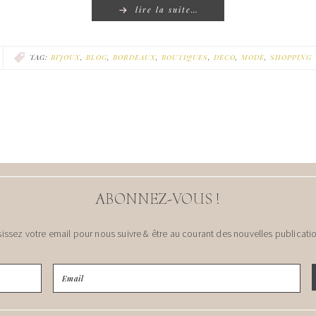
lire la suite…
TAG:
BIJOUX
,
BLOG
,
BORDEAUX
,
BOUTIQUES
,
DECO
,
MODE
,
SHOPPING
ABONNEZ-VOUS !
sissez votre email pour nous suivre & être au courant des nouvelles publicatio