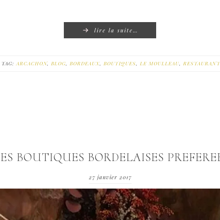
lire la suite…
TAG:
ARCACHON
,
BLOG
,
BORDEAUX
,
BOUTIQUES
,
LE MOULLEAU
,
RESTAURAN
ES BOUTIQUES BORDELAISES PREFERE
27 janvier 2017