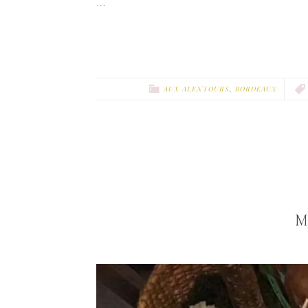
…
AUX ALENTOURS
,
BORDEAUX
M