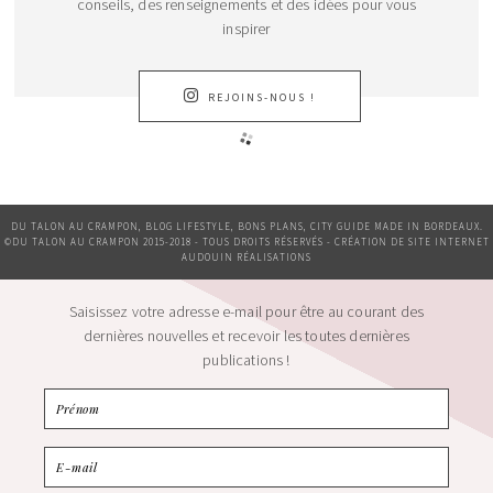
conseils, des renseignements et des idées pour vous
inspirer
REJOINS-NOUS !
DU TALON AU CRAMPON, BLOG LIFESTYLE, BONS PLANS, CITY GUIDE MADE IN BORDEAUX.
©DU TALON AU CRAMPON 2015-2018 - TOUS DROITS RÉSERVÉS - CRÉATION DE SITE INTERNET
AUDOUIN RÉALISATIONS
Saisissez votre adresse e-mail pour être au courant des
dernières nouvelles et recevoir les toutes dernières
publications !