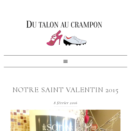
Skip
Skip
Skip
to
to
to
primary
content
footer
navigation
NOTRE SAINT VALENTIN 2015
8 février 2016