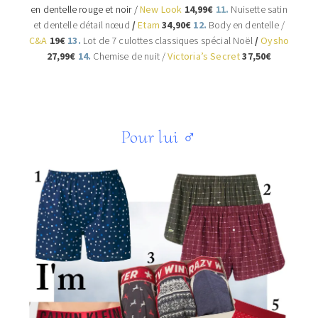
en dentelle rouge et noir /
New Look
14,99€
11.
Nuisette satin
et dentelle détail nœud
/
Etam
34,90€
12.
Body en dentelle /
C&A
19€
13.
Lot de 7 culottes classiques spécial Noël
/
Oysho
27,99€
14.
Chemise de nuit /
Victoria’s Secret
37,50€
Pour lui
♂