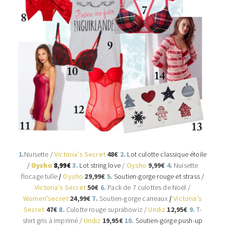
1.
Nuisette /
Victoria’s Secret
48€
2.
Lot culotte classique étoile
/
Oysho
8,99€
3.
Lot string love
/
Oysho
9,99
€
4.
Nuisette
flocage tulle
/
Oysho
29,99€
5.
Soutien-gorge rouge et strass /
Victoria’s Secret
50€
6.
Pack de 7 culottes de Noël /
Women’secret
24,99€
7.
Soutien-gorge carreaux
/
Victoria’s
Secret
47€
8.
Culotte rouge suprabowiz /
Undiz
12,95€
9.
T-
shirt gris à imprimé /
Undiz
19,95€
10.
Soutien-gorge push-up