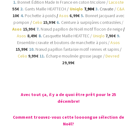
1.
Bonnet Édition Made In France en coton tricolore /
Lacoste
55€
2.
Gants Maille HEATTECH
/
Uniqlo
7,90€
3.
Cravate
/
C&A
10
€
4.
Pochette à poids
/
Asos
6,99€
5.
Bonnet jacquard avec
pompon
/
Celio
15,99€
6.
Ceinture à surpiqûres contrastées
/
Asos
15,99€
7.
Nœud papillon de Noël motif flocon de neige
/
Asos
8,49€
8.
Casquette Maille HEATTEC
/
Uniqlo
7,90€
9.
Ensemble cravate et boutons de manchette à pois
/
Asos
15,99€
10.
Nœud papillon fantaisie motif rennes et sapins
/
Celio
9,99€
11.
Écharpe moulinée grosse jauge /
Devred
29,99€
Avec tout ça, il y a de quoi être prêt pour le 25
décembre!
Comment trouvez-vous cette loooongue sélection de
Noël?