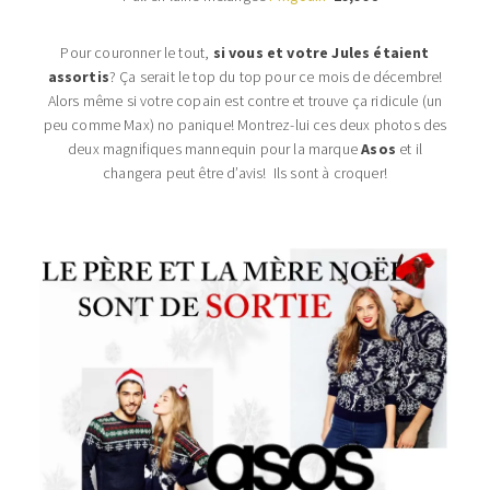
Pour couronner le tout,
si vous et votre Jules étaient
assortis
? Ça serait le top du top pour ce mois de décembre!
Alors même si votre copain est contre et trouve ça ridicule (un
peu comme Max) no panique! Montrez-lui ces deux photos des
deux magnifiques mannequin pour la marque
Asos
et il
changera peut être d’avis! Ils sont à croquer!