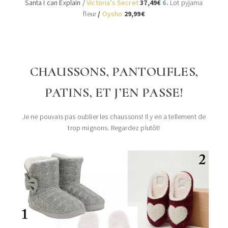
Santa I can Explain /
Victoria’s Secret
37,49€
6.
Lot pyjama
fleur
/
Oysho
29,99€
CHAUSSONS, PANTOUFLES,
PATINS, ET J’EN PASSE!
Je ne pouvais pas oublier les chaussons! Il y en a tellement de
trop mignons. Regardez plutôt!