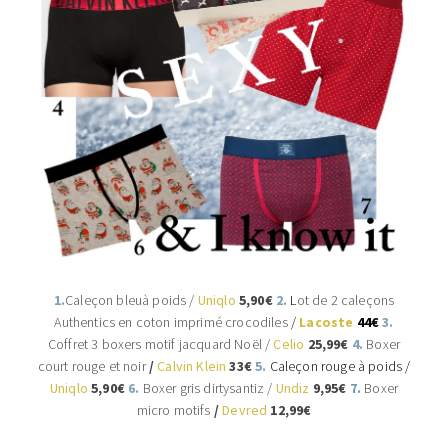
1.
Caleçon bleuà poids /
Uniqlo
5,90€
2.
L
ot de 2 caleçons
Authentics en coton imprimé crocodiles
/
Lacoste
44€
3.
Coffret 3 boxers motif jacquard Noël /
Celio
25,99
€
4.
B
oxer
court
rouge et noir
/
Calvin Klein
33€
5.
Caleçon rouge à poids /
Uniqlo
5,90€
6.
Boxer gris dirtysantiz /
Undiz
9,95€
7.
Boxer
micro motifs
/
Devred
12,99€