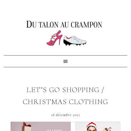
Skip
Skip
Skip
to
to
to
primary
content
footer
navigation
LET’S GO SHOPPING /
CHRISTMAS CLOTHING
18 décembre 2015