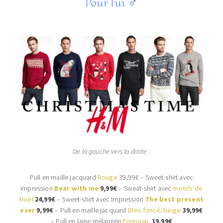
Pour lui
♂
De la gauche vers la droite
:
Pull en maille jacquard
Rouge
39,99€ – Sweet-shirt avec
impression
Bear with me
9,99€
– Sweat-shirt avec
motifs de
Noël
24,99€
– Sweet-shirt avec impression
The best present
ever
9,99€
– Pull en maille jacquard
Bleu foncé/beige
39,99€
– Pull en laine mélangée
Pingouin
19,99€