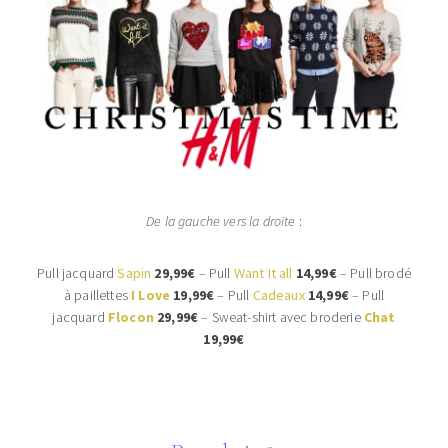
De la gauche vers la droite
:
Pull jacquard
Sapin
29,99€
– Pull
Want It all
14,99€
– Pull brodé
à paillettes
I Love
19,99€
– Pull
Cadeaux
14,99€
– Pull
jacquard
Flocon
29,99€
– Sweat-shirt avec broderie
Chat
19,99€