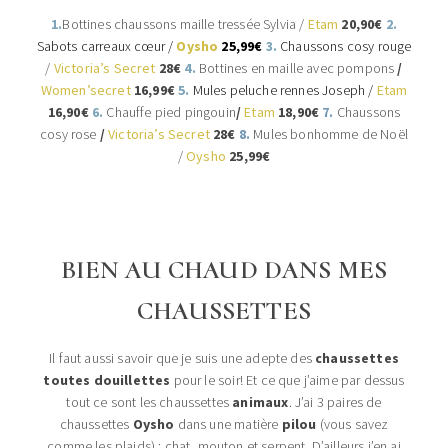
1.
Bottines chaussons maille tressée Sylvia /
Etam
20,90€
2.
Sabots carreaux cœur
/
Oysho
25,99€
3.
Chaussons cosy rouge
/
Victoria’s Secret
28
€
4.
Bottines en maille avec pompons
/
Women’secret
16,99€
5.
Mules peluche rennes Joseph /
Etam
16,90€
6.
Chauffe pied pingouin
/
Etam
18,90€
7.
Chaussons
cosy rose
/
Victoria’s Secret
28€
8.
Mules bonhomme de Noël
/
Oysho
25,99€
BIEN AU CHAUD DANS MES
CHAUSSETTES
Il faut aussi savoir que je suis une adepte des
chaussettes
toutes douillettes
pour le soir! Et ce que j’aime par dessus
tout ce sont les chaussettes
animaux
. J’ai 3 paires de
chaussettes
Oysho
dans une matière
pilou
(vous savez
comme les plaids) : chat, mouton et serpent. D’ailleurs j’en ai