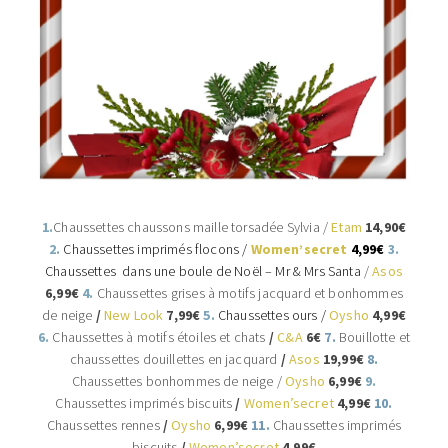
1.
Chaussettes chaussons maille torsadée Sylvia /
Etam
14,90€
2.
Chaussettes imprimés flocons
/
Women’secret
4,99€
3.
Chaussettes dans une boule de Noël – Mr & Mrs Santa
/
Asos
6,99
€
4.
Chaussettes grises à motifs jacquard et bonhommes
de neige
/
New Look
7,99€
5.
Chaussettes ours /
Oysho
4,99€
6.
Chaussettes à motifs étoiles et chats
/
C&A
6€
7.
Bouillotte et
chaussettes douillettes en jacquard
/
Asos
19,99€
8.
Chaussettes bonhommes de neige /
Oysho
6,99€
9.
Chaussettes imprimés biscuits
/
Women’secret
4
,99€
10.
Chaussettes rennes
/
Oysho
6,99€
11.
Chaussettes imprimés
biscuits
/
Women’secret
4,99€