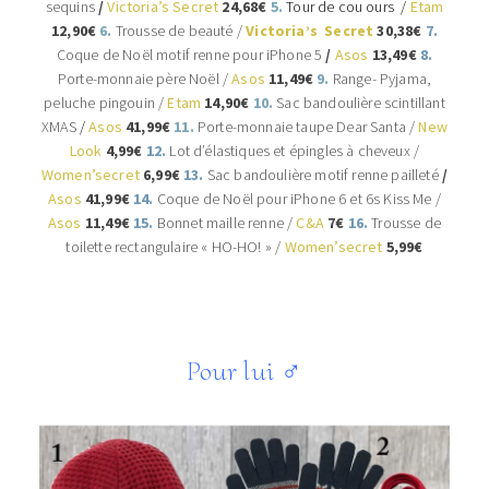
sequins
/
Victoria’s Secret
24,68€
5.
Tour de cou ours /
Etam
12,90€
6.
Trousse de beauté /
Victoria’s Secret
30,38€
7.
Coque de Noël motif renne pour iPhone 5
/
Asos
13,49€
8.
Porte-monnaie père Noël
/
Asos
11,49€
9.
Range- Pyjama,
peluche pingouin /
Etam
14,90€
10.
Sac bandoulière scintillant
XMAS
/
Asos
41,99€
11.
Porte-monnaie taupe Dear Santa /
New
Look
4,99€
12.
Lot d’élastiques et épingles à cheveux /
Women’secret
6,99€
13.
Sac bandoulière motif renne pailleté
/
Asos
41,99€
14.
Coque de Noël pour iPhone 6 et 6s Kiss Me
/
Asos
11,49€
15.
Bonnet maille renne /
C&A
7€
16.
Trousse de
toilette rectangulaire « HO-HO! » /
Women’secret
5,99€
Pour lui
♂