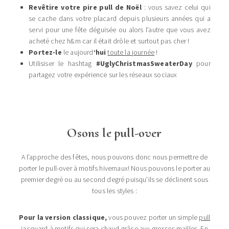
Revêtire votre pire pull de Noël
: vous savez celui qui
se cache dans votre placard depuis plusieurs années qui a
servi pour une fête déguisée ou alors l’autre que vous avez
acheté chez h&m car il était drôle et surtout pas cher !
Portez-le
le aujourd
‘hui
toute la journée
!
Utilisiser le hashtag
#UglyChristmasSweaterDay
pour
partagez votre expérience sur les réseaux sociaux
Osons le pull-over
A l’approche des fêtes, nous pouvons donc nous permettre de
porter le pull-over à motifs hivernaux! Nous pouvons le porter au
premier degré ou au second degré puisqu’ils se déclinent sous
tous les styles :
Pour la version classique,
vous pouvez porter un simple
pull
jacquard à motifs
qui sera chaud grâce aux grosses mailles. En