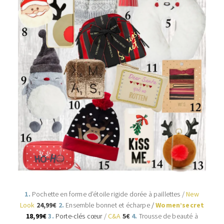
1.
Pochette en forme d’étoile rigide dorée à paillettes /
New
Look
24,99€
2.
Ensemble bonnet et écharpe
/
Women’secret
18,99€
3.
Porte-clés cœur
/
C&A
5
€
4.
Trousse de beauté à