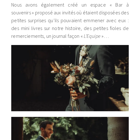
Nous avons également créé un espace « Bar à
souvenirs » proposé aux invités où étaient disposées des
petites surprises qu’ils pouvaient emmener avec eux :
des mini livres sur notre histoire, des petites fioles de
remerciements, un journal façon «
L’Equipe
»…