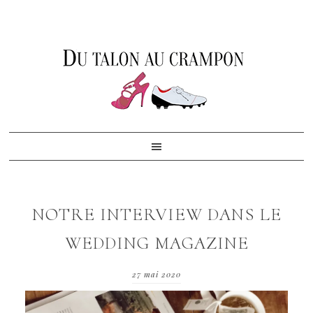
Skip
Skip
Skip
to
to
to
primary
content
footer
navigation
NOTRE INTERVIEW DANS LE
WEDDING MAGAZINE
27 mai 2020