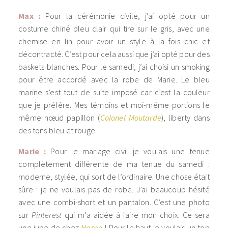
Max :
Pour la cérémonie civile, j’ai opté pour un
costume chiné bleu clair qui tire sur le gris, avec une
chemise en lin pour avoir un style à la fois chic et
décontracté. C’est pour cela aussi que j’ai opté pour des
baskets blanches. Pour le samedi, j’ai choisi un smoking
pour être accordé avec la robe de Marie. Le bleu
marine s’est tout de suite imposé car c’est la couleur
que je préfère. Mes témoins et moi-même portions le
même nœud papillon (
Colonel Moutarde
), liberty dans
des tons bleu et rouge.
Marie :
Pour le mariage civil je voulais une tenue
complètement différente de ma tenue du samedi :
moderne, stylée, qui sort de l’ordinaire. Une chose était
sûre : je ne voulais pas de robe. J’ai beaucoup hésité
avec une combi-short et un pantalon. C’est une photo
sur
Pinterest
qui m’a aidée à faire mon choix. Ce sera
une jupe de chez
Harpe
! Pour le haut je voulais un top