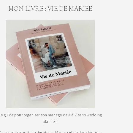
MON LIVRE : VIE DE MARIEE
Le guide pour organiser son mariage de A à Z sans wedding
planner !
Dans ce livre positif et inspirant, Marie partage les clés pour