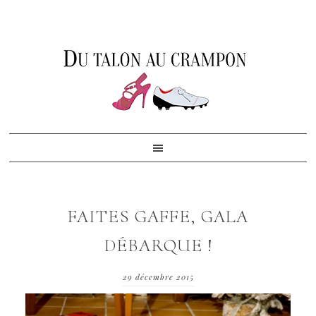
Skip
Skip
Skip
to
to
to
primary
content
footer
navigation
FAITES GAFFE, GALA
DÉBARQUE !
29 décembre 2015