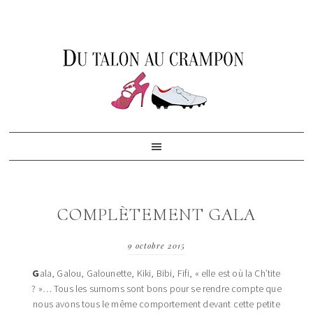
Skip
Skip
Skip
to
to
to
primary
content
footer
navigation
COMPLÈTEMENT GALA
9 octobre 2015
G
ala, Galou, Galounette, Kiki, Bibi, Fifi, « elle est où la Ch’tite
? »… Tous les surnoms sont bons pour se rendre compte que
nous avons tous le même comportement devant cette petite