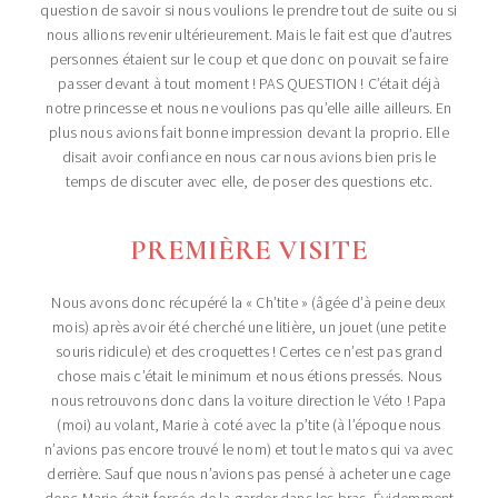
question de savoir si nous voulions le prendre tout de suite ou si
nous allions revenir ultérieurement. Mais le fait est que d’autres
personnes étaient sur le coup et que donc on pouvait se faire
passer devant à tout moment ! PAS QUESTION ! C’était déjà
notre princesse et nous ne voulions pas qu’elle aille ailleurs. En
plus nous avions fait bonne impression devant la proprio. Elle
disait avoir confiance en nous car nous avions bien pris le
temps de discuter avec elle, de poser des questions etc.
PREMIÈRE VISITE
Nous avons donc récupéré la « Ch’tite » (âgée d’à peine deux
mois) après avoir été cherché une litière, un jouet (une petite
souris ridicule) et des croquettes ! Certes ce n’est pas grand
chose mais c’était le minimum et nous étions pressés. Nous
nous retrouvons donc dans la voiture direction le Véto ! Papa
(moi) au volant, Marie à coté avec la p’tite (à l’époque nous
n’avions pas encore trouvé le nom) et tout le matos qui va avec
derrière. Sauf que nous n’avions pas pensé à acheter une cage
donc Marie était forcée de la garder dans les bras. Évidemment