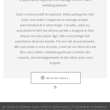
wedding planner !
Dans ce livre positif et inspirant, Marie partage les clés
pour vous aider à organiser un mariage unique,
personnalisé et à votre image. Conseils, astuces,
anecdotes et récit du joli jour qu’elle a imaginé et rêvé
depuis son plus jeune âge, elle vous partage son
expérience de jeune mariée. Par son œil de passionnée,
elle vous invite à vous écouter, croire en vos rêves et oser
être vous-même. Véritable guide qui contient des
conseils, des renseignements et des idées pour vous
inspirer
REJOINS-NOUS !
DU TALON AU CRAMPON, BLOG LIFESTYLE, BONS PLANS, CITY GUIDE MADE IN BORDEAUX.