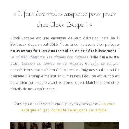
« Il faut être multi-casquette pour jouer
chez Clock Escape ! »
Clock Escape est une enseigne de jeux d’évasion installée à
Bordeaux depuis août 2016. Nous la connaissons bien puisque
nous avons fait les quatre salles de cet établissement
:
Le vaisseau fantôme
, L
es affaires non classées
(salle qui n’existe
plus)
,
L’espion au service de sa majesté
,
et enfin
Le temple
maudit
. Nous avons échoué à toutes les énigmes sauf la petite
dernière : le temple maudit en 55minutes. L’équipe est au top et
on a bien pu discuté avant et après le jeu. Maintenant voici le
détails de nos expériences.
Vous ne connaissez pas encore les escapes game ?
Je vous
explique en quoi consiste ce jeu dans cet article.