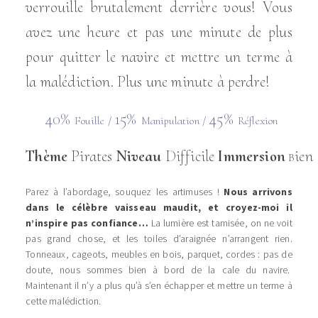
verrouille brutalement derrière vous! Vous
avez une heure et pas une minute de plus
pour quitter le navire et mettre un terme à
la malédiction. Plus une minute à perdre!
40%
15%
45%
Fouille /
Manipulation /
Réflexion
Thème
Pirates
Niveau
Difficile
Immersion
ien
B
Parez à l’abordage, souquez les artimuses !
Nous arrivons
dans le célèbre vaisseau maudit, et croyez-moi il
n’inspire pas confiance…
La lumière est tamisée, on ne voit
pas grand chose, et les toiles d’araignée n’arrangent rien.
Tonneaux, cageots, meubles en bois, parquet, cordes : pas de
doute, nous sommes bien à bord de la cale du navire.
Maintenant il n’y a plus qu’à s’en échapper et mettre un terme à
cette malédiction.