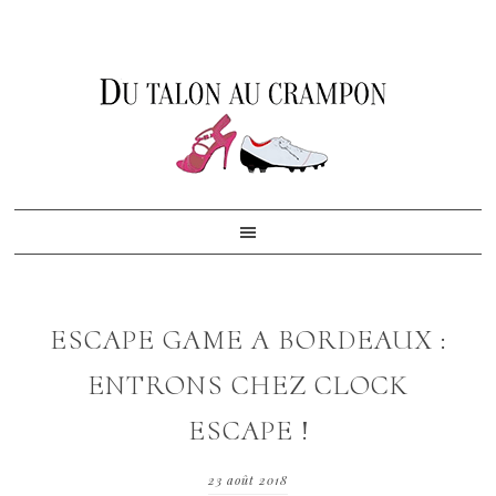
Skip
Skip
Skip
to
to
to
primary
content
footer
navigation
ESCAPE GAME A BORDEAUX :
ENTRONS CHEZ CLOCK
ESCAPE !
23 août 2018