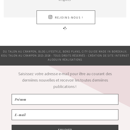
REJOINS-NOUS !
DU TALON AU CRAMPON, BLOG LIFESTYLE, BONS PLANS, CITY GUIDE MADE IN BORDEAUX.
©DU TALON AU CRAMPON 2015-2018 - TOUS DROITS RÉSERVÉS - CRÉATION DE SITE INTERNET
AUDOUIN RÉALISATIONS
Saisissez votre adresse e-mail pour être au courant des
dernières nouvelles et recevoir les toutes dernières
publications !