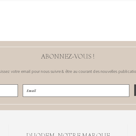
ABONNEZ-VOUS !
sissez votre email pour nous suivre & être au courant des nouvelles publicatio
DUODEM, NOTRE MARQUE