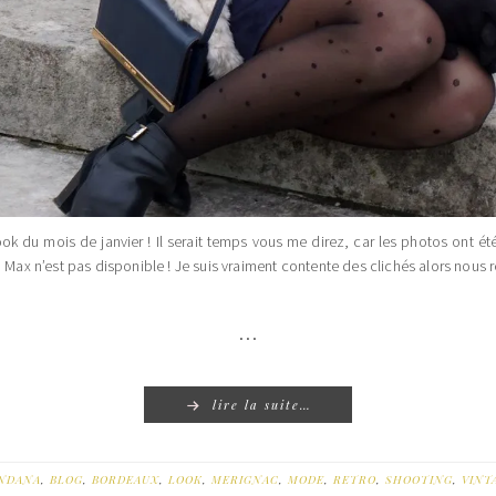
ok du mois de janvier ! Il serait temps vous me direz, car les photos ont été 
 n’est pas disponible ! Je suis vraiment contente des clichés alors nous ren
…
lire la suite…
NDANA
,
BLOG
,
BORDEAUX
,
LOOK
,
MERIGNAC
,
MODE
,
RETRO
,
SHOOTING
,
VINT