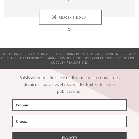
REJOINS-NOUS !
DU TALON AU CRAMPON, BLOG LIFESTYLE, BONS PLANS, CITY GUIDE MADE IN BORDEAUX.
©DU TALON AU CRAMPON 2015-2018 - TOUS DROITS RÉSERVÉS - CRÉATION DE SITE INTERNET
AUDOUIN RÉALISATIONS
Saisissez votre adresse e-mail pour être au courant des
dernières nouvelles et recevoir les toutes dernières
publications !