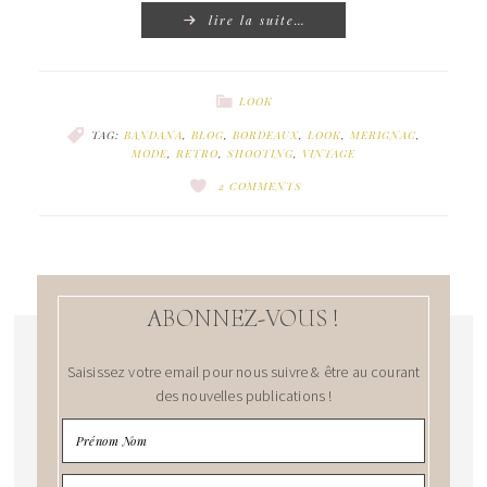
lire la suite…
LOOK
TAG:
BANDANA
,
BLOG
,
BORDEAUX
,
LOOK
,
MERIGNAC
,
MODE
,
RETRO
,
SHOOTING
,
VINTAGE
2 COMMENTS
ABONNEZ-VOUS !
Saisissez votre email pour nous suivre & être au courant
des nouvelles publications !