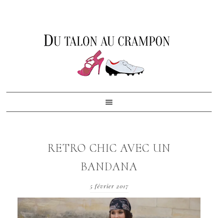
Skip
Skip
Skip
to
to
to
primary
content
footer
navigation
RETRO CHIC AVEC UN
BANDANA
5 février 2017