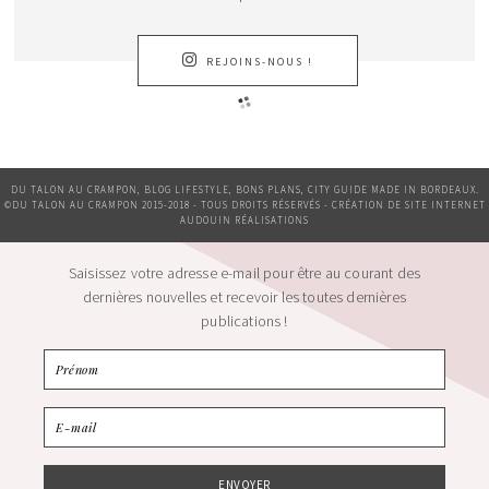
REJOINS-NOUS !
DU TALON AU CRAMPON, BLOG LIFESTYLE, BONS PLANS, CITY GUIDE MADE IN BORDEAUX.
©DU TALON AU CRAMPON 2015-2018 - TOUS DROITS RÉSERVÉS - CRÉATION DE SITE INTERNET
AUDOUIN RÉALISATIONS
Saisissez votre adresse e-mail pour être au courant des
dernières nouvelles et recevoir les toutes dernières
publications !