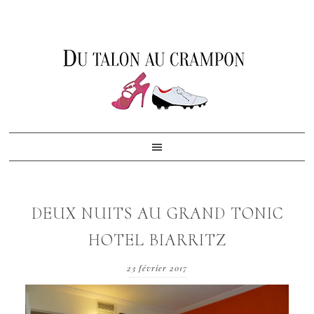
Skip
Skip
Skip
to
to
to
primary
content
footer
navigation
DEUX NUITS AU GRAND TONIC
HOTEL BIARRITZ
23 février 2017