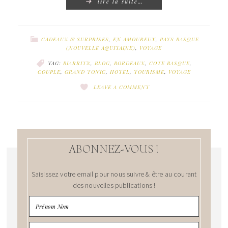
lire la suite…
CADEAUX & SURPRISES
,
EN AMOUREUX
,
PAYS BASQUE
(NOUVELLE AQUITAINE)
,
VOYAGE
TAG:
BIARRITZ
,
BLOG
,
BORDEAUX
,
COTE BASQUE
,
COUPLE
,
GRAND TONIC
,
HOTEL
,
TOURISME
,
VOYAGE
LEAVE A COMMENT
ABONNEZ-VOUS !
Saisissez votre email pour nous suivre & être au courant
des nouvelles publications !