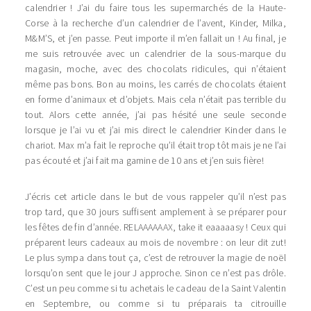
calendrier ! J’ai du faire tous les supermarchés de la Haute-
Corse à la recherche d’un calendrier de l’avent, Kinder, Milka,
M&M’S, et j’en passe. Peut importe il m’en fallait un ! Au final, je
me suis retrouvée avec un calendrier de la sous-marque du
magasin, moche, avec des chocolats ridicules, qui n’étaient
même pas bons. Bon au moins, les carrés de chocolats étaient
en forme d’animaux et d’objets. Mais cela n’était pas terrible du
tout. Alors cette année, j’ai pas hésité une seule seconde
lorsque je l’ai vu et j’ai mis direct le calendrier Kinder dans le
chariot. Max m’a fait le reproche qu’il était trop tôt mais je ne l’ai
pas écouté et j’ai fait ma gamine de 10 ans et j’en suis fière!
J’écris cet article dans le but de vous rappeler qu’il n’est pas
trop tard, que 30 jours suffisent amplement à se préparer pour
les fêtes de fin d’année. RELAAAAAAX, take it eaaaaasy ! Ceux qui
préparent leurs cadeaux au mois de novembre : on leur dit zut!
Le plus sympa dans tout ça, c’est de retrouver la magie de noël
lorsqu’on sent que le jour J approche. Sinon ce n’est pas drôle.
C’est un peu comme si tu achetais le cadeau de la Saint Valentin
en Septembre, ou comme si tu préparais ta citrouille