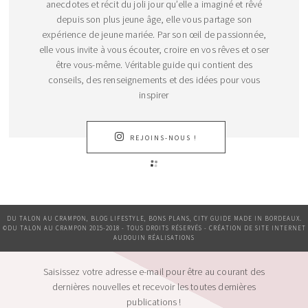
anecdotes et récit du joli jour qu’elle a imaginé et rêvé
depuis son plus jeune âge, elle vous partage son
expérience de jeune mariée. Par son œil de passionnée,
elle vous invite à vous écouter, croire en vos rêves et oser
être vous-même. Véritable guide qui contient des
conseils, des renseignements et des idées pour vous
inspirer
REJOINS-NOUS !
DU TALON AU CRAMPON, BLOG LIFESTYLE, BONS PLANS, CITY GUIDE MADE IN BORDEAUX.
©DU TALON AU CRAMPON 2015-2018 - TOUS DROITS RÉSERVÉS - CRÉATION DE SITE INTERNET
AUDOUIN RÉALISATIONS
Saisissez votre adresse e-mail pour être au courant des
dernières nouvelles et recevoir les toutes dernières
publications !