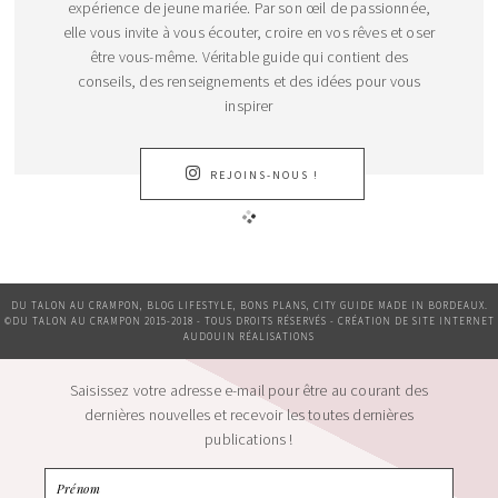
expérience de jeune mariée. Par son œil de passionnée,
elle vous invite à vous écouter, croire en vos rêves et oser
être vous-même. Véritable guide qui contient des
conseils, des renseignements et des idées pour vous
inspirer
REJOINS-NOUS !
DU TALON AU CRAMPON, BLOG LIFESTYLE, BONS PLANS, CITY GUIDE MADE IN BORDEAUX.
©DU TALON AU CRAMPON 2015-2018 - TOUS DROITS RÉSERVÉS - CRÉATION DE SITE INTERNET
AUDOUIN RÉALISATIONS
Saisissez votre adresse e-mail pour être au courant des
dernières nouvelles et recevoir les toutes dernières
publications !