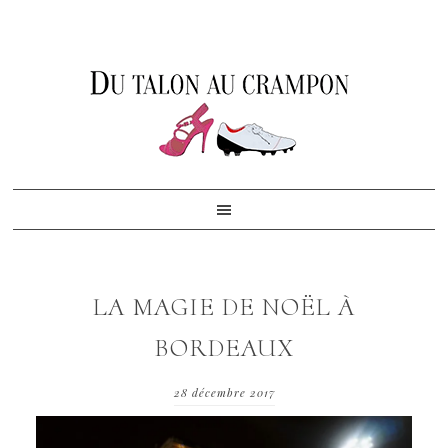
Skip
Skip
Skip
to
to
to
primary
content
footer
navigation
LA MAGIE DE NOËL À
BORDEAUX
28 décembre 2017