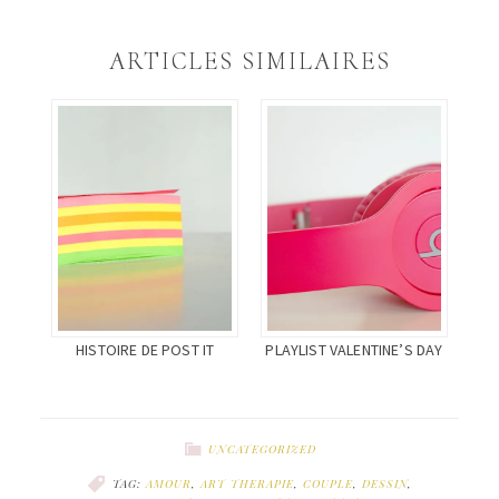
sur
sur
sur
Twitter(ouvre
Facebook(ouvre
Google+
dans
dans
(ouvre
une
une
dans
ARTICLES SIMILAIRES
nouvelle
nouvelle
une
fenêtre)
fenêtre)
nouvelle
fenêtre)
HISTOIRE DE POST IT
PLAYLIST VALENTINE’S DAY
UNCATEGORIZED
TAG:
AMOUR
,
ART THERAPIE
,
COUPLE
,
DESSIN
,