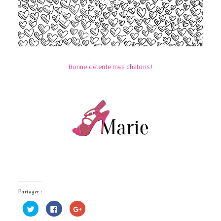
Bonne détente mes chatons !
Partager :
Cliquez
Cliquez
Cliquez
pour
pour
pour
partager
partager
partager