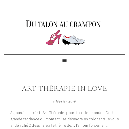
Skip
Skip
Skip
to
to
to
primary
content
footer
navigation
ART THÉRAPIE IN LOVE
3 février 2016
Aujourd’hui, c’est Art Thérapie pour tout le monde! C’est la
grande tendance du moment : se détendre en coloriant! Je vous
ai déniché 2 dessins sur le thème de… l’amour forcément!