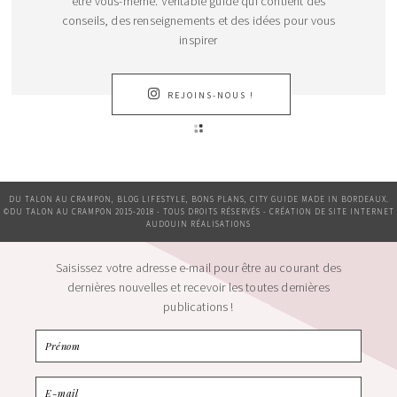
être vous-même. Véritable guide qui contient des
conseils, des renseignements et des idées pour vous
inspirer
REJOINS-NOUS !
DU TALON AU CRAMPON, BLOG LIFESTYLE, BONS PLANS, CITY GUIDE MADE IN BORDEAUX.
©DU TALON AU CRAMPON 2015-2018 - TOUS DROITS RÉSERVÉS - CRÉATION DE SITE INTERNET
AUDOUIN RÉALISATIONS
Saisissez votre adresse e-mail pour être au courant des
dernières nouvelles et recevoir les toutes dernières
publications !