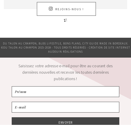
REJOINS-NOUS !
DU TALON AU CRAMPON, BLOG LIFESTYLE, BONS PLANS, CITY GUIDE MADE IN BORDEAUX.
©DU TALON AU CRAMPON 2015-2018 - TOUS DROITS RÉSERVÉS - CRÉATION DE SITE INTERNET
AUDOUIN RÉALISATIONS
Saisissez votre adresse e-mail pour être au courant des
dernières nouvelles et recevoir les toutes dernières
publications !