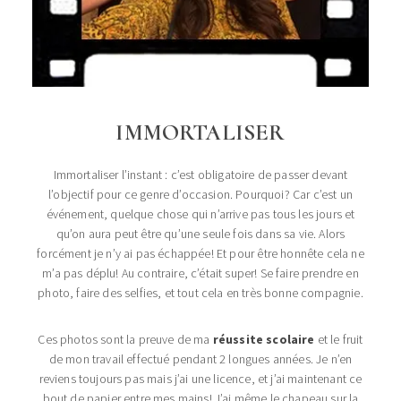
IMMORTALISER
Immortaliser l’instant : c’est obligatoire de passer devant
l’objectif pour ce genre d’occasion. Pourquoi? Car c’est un
événement, quelque chose qui n’arrive pas tous les jours et
qu’on aura peut être qu’une seule fois dans sa vie. Alors
forcément je n’y ai pas échappée! Et pour être honnête cela ne
m’a pas déplu! Au contraire, c’était super! Se faire prendre en
photo, faire des selfies, et tout cela en très bonne compagnie.
Ces photos sont la preuve de ma
réussite scolaire
et le fruit
de mon travail effectué pendant 2 longues années. Je n’en
reviens toujours pas mais j’ai une licence, et j’ai maintenant ce
bout de papier entre mes mains! J’ai même le chapeau sur la