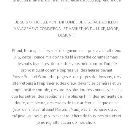
direction m’attend car je suis heureuse de vous apprendre que
…
JE SUIS OFFICIELLEMENT DIPLÔ
MÉE DE L’ISEFAC BACHELOR
MANAGEMENT COMMERCIAL ET MARKETING DU LUXE, MODE,
DESIGN!
?
Et oui, les majuscules sont de rigueurs car après avoir fait deux
BTS, cette licence m’a donné du fil à retordre comme jamais :
des nuits blanches, des rendez-vous médicaux où l’on me
pronostiquait comme dépressive, des heures devant
PowerPoint et Word, des pages et des pages de dossiers, des
aller-retours à l’imprimerie, des oraux devant les caméras et un
amphithéâtre comble, des projets plus impressionnants les uns
que les autres, des répétions à ne plus en finir, des moments de
doute, des pleurs, des envies de tout arrêter au risque de se
jeter dans le canal Saint Martin… Mais je suis heureuse d’avoir
été jusqu’au bout, je suis avant tout fière de tous mes projets et
je ne regrette aucun de mes choix.