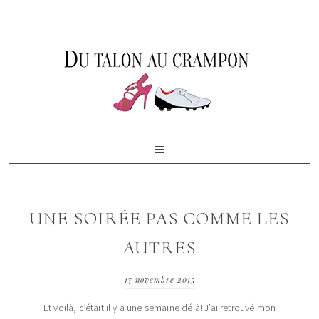
Skip
Skip
Skip
to
to
to
primary
content
footer
navigation
UNE SOIRÉE PAS COMME LES
AUTRES
17 novembre 2015
Et voilà, c’était il y a une semaine déjà! J’ai retrouvé mon