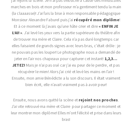
j’ai rejoint la scène. Je n’ai pas trébuché à cause des minuscules
marches en bois et mon professeur m’a gentiment tendu la main
(la claaaasse)! J’ai fais la bise à mon responsable pédagogique
Monsieur Alexandre Faburel puis j’ai
récupéré mon diplôme
!
Et à ce moment là j’avais qu’une hâte crier et dire
« ENFIN JE
L’AI! »
. J’ai levé les yeux vers la partie supérieure du théâtre afin
de trouver ma mère et Claire. Cela n’a pas duré longtemps car
elles faisaient de grands signes avec leurs bras, c’était drôle : je
ne pouvais pas les louper! Le photographe nous a demandé de
jeter en l’air nos chapeaux pour capturer cet instant!
1,2,3…
JETEZ!
Mais je n’ai pas osé car j’ai eu peur de le perdre, et pas
récupérer le mien! Alors j’ai crié et levé les mains en l’air !
Ensuite, mon amie Bénédicte a lu son discours. Il était vraiment
bien écrit, elle n’avait vraiment pas à avoir peur!
Ensuite, nous avons quitté la scène et
rejoint nos proches
.
J’ai vite retrouvé ma mère et Claire pour partager ce moment et
leur montrer mon diplôme! Elles m’ont félicité et prise dans leurs
bras!