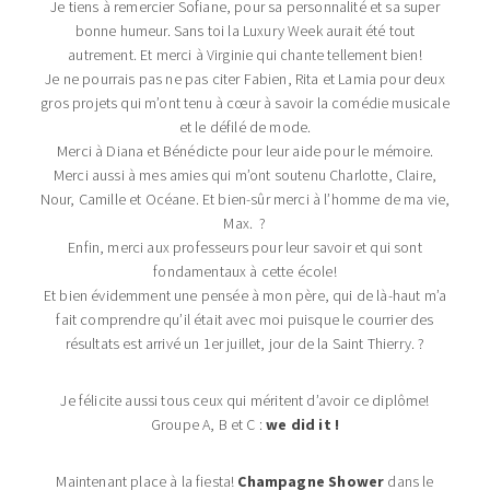
Je tiens à remercier Sofiane, pour sa personnalité et sa super
bonne humeur. Sans toi la Luxury Week aurait été tout
autrement. Et merci à Virginie qui chante tellement bien!
Je ne pourrais pas ne pas citer Fabien, Rita et Lamia pour deux
gros projets qui m’ont tenu à cœur à savoir la comédie musicale
et le défilé de mode.
Merci à Diana et Bénédicte pour leur aide pour le mémoire.
Merci aussi à mes amies qui m’ont soutenu Charlotte, Claire,
Nour, Camille et Océane. Et bien-sûr merci à l’homme de ma vie,
Max. ?
Enfin, merci aux professeurs pour leur savoir et qui sont
fondamentaux à cette école!
Et bien évidemment une pensée à mon père, qui de là-haut m’a
fait comprendre qu’il était avec moi puisque le courrier des
résultats est arrivé un 1er juillet, jour de la Saint Thierry. ?
Je félicite aussi tous ceux qui méritent d’avoir ce diplôme!
Groupe A, B et C :
we did it !
Maintenant place à la fiesta!
Champagne Shower
dans le