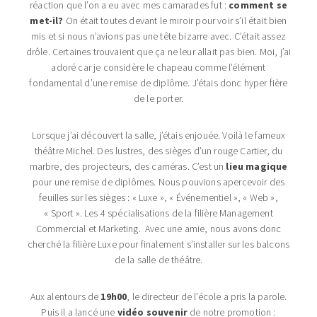
réaction que l’on a eu avec mes camarades fut :
comment se
met-il?
On était toutes devant le miroir pour voir s’il était bien
mis et si nous n’avions pas une tête bizarre avec. C’était assez
drôle. Certaines trouvaient que ça ne leur allait pas bien. Moi, j’ai
adoré car je considère le chapeau comme l’élément
fondamental d’une remise de diplôme. J’étais donc hyper fière
de le porter.
Lorsque j’ai découvert la salle, j’étais enjouée. Voilà le fameux
théâtre Michel. Des lustres, des sièges d’un rouge Cartier, du
marbre, des projecteurs, des caméras. C’est un
lieu magique
pour une remise de diplômes. Nous pouvions apercevoir des
feuilles sur les sièges : « Luxe », « Événementiel », « Web »,
« Sport ». Les 4 spécialisations de la filière Management
Commercial et Marketing. Avec une amie, nous avons donc
cherché la filière Luxe pour finalement s’installer sur les balcons
de la salle de théâtre.
Aux alentours de
19h00
, le directeur de l’école a pris la parole.
Puis il a lancé une
vidéo souvenir
de notre promotion :