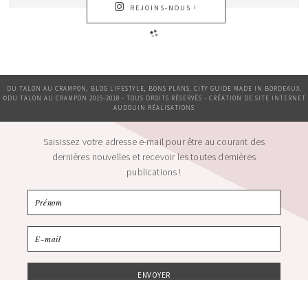
REJOINS-NOUS !
DU TALON AU CRAMPON, BLOG LIFESTYLE, BONS PLANS, CITY GUIDE MADE IN BORDEAUX.
©DU TALON AU CRAMPON 2015-2018 - TOUS DROITS RÉSERVÉS - CRÉATION DE SITE INTERNET
AUDOUIN RÉALISATIONS
Saisissez votre adresse e-mail pour être au courant des
dernières nouvelles et recevoir les toutes dernières
publications !