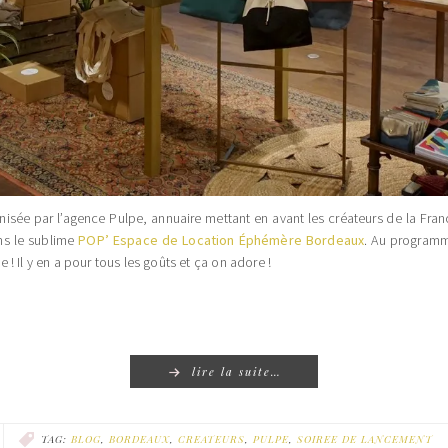
ée par l’agence Pulpe, annuaire mettant en avant les créateurs de la France
ans le sublime
POP’ Espace de Location Éphémère Bordeaux
. Au programme
! Il y en a pour tous les goûts et ça on adore !
lire la suite…
TAG:
BLOG
,
BORDEAUX
,
CREATEURS
,
PULPE
,
SOIREE DE LANCEMENT