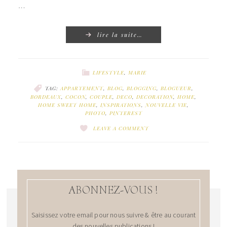
…
lire la suite…
LIFESTYLE
,
MARIE
TAG:
APPARTEMENT
,
BLOG
,
BLOGGING
,
BLOGUEUR
,
BORDEAUX
,
COCON
,
COUPLE
,
DECO
,
DECORATION
,
HOME
,
HOME SWEET HOME
,
INSPIRATIONS
,
NOUVELLE VIE
,
PHOTO
,
PINTEREST
LEAVE A COMMENT
ABONNEZ-VOUS !
Saisissez votre email pour nous suivre & être au courant
des nouvelles publications !