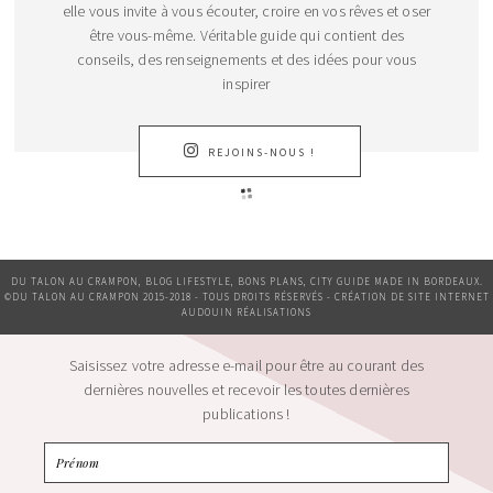
elle vous invite à vous écouter, croire en vos rêves et oser
être vous-même. Véritable guide qui contient des
conseils, des renseignements et des idées pour vous
inspirer
REJOINS-NOUS !
DU TALON AU CRAMPON, BLOG LIFESTYLE, BONS PLANS, CITY GUIDE MADE IN BORDEAUX.
©DU TALON AU CRAMPON 2015-2018 - TOUS DROITS RÉSERVÉS - CRÉATION DE SITE INTERNET
AUDOUIN RÉALISATIONS
Saisissez votre adresse e-mail pour être au courant des
dernières nouvelles et recevoir les toutes dernières
publications !