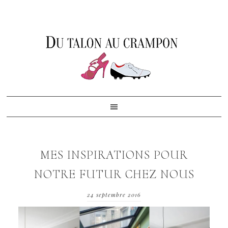
Skip
Skip
Skip
to
to
to
primary
content
footer
navigation
MES INSPIRATIONS POUR
NOTRE FUTUR CHEZ NOUS
24 septembre 2016