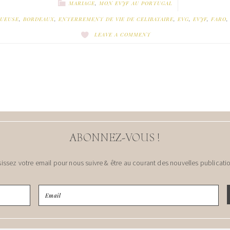
MARIAGE
,
MON EVJF AU PORTUGAL
UEUSE
,
BORDEAUX
,
ENTERREMENT DE VIE DE CELIBATAIRE
,
EVG
,
EVJF
,
FARO
LEAVE A COMMENT
ABONNEZ-VOUS !
sissez votre email pour nous suivre & être au courant des nouvelles publicatio