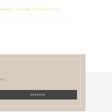
,
MARIAGE
,
TOURISME
,
VACANCES
,
VOYAGE
ns !