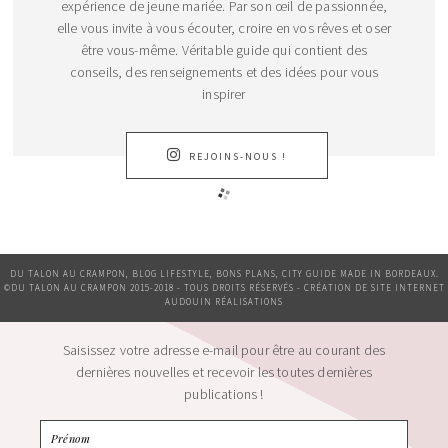
expérience de jeune mariée. Par son œil de passionnée,
elle vous invite à vous écouter, croire en vos rêves et oser
être vous-même. Véritable guide qui contient des
conseils, des renseignements et des idées pour vous
inspirer
REJOINS-NOUS !
DU TALON AU CRAMPON, BLOG LIFESTYLE, BONS PLANS, CITY GUIDE MADE IN BORDEAUX.
©DU TALON AU CRAMPON 2015-2018 - TOUS DROITS RÉSERVÉS - CRÉATION DE SITE INTERNET
AUDOUIN RÉALISATIONS
Saisissez votre adresse e-mail pour être au courant des
dernières nouvelles et recevoir les toutes dernières
publications !