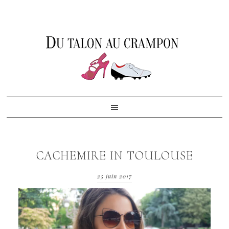
Skip
Skip
Skip
to
to
to
primary
content
footer
navigation
CACHEMIRE IN TOULOUSE
25 juin 2017