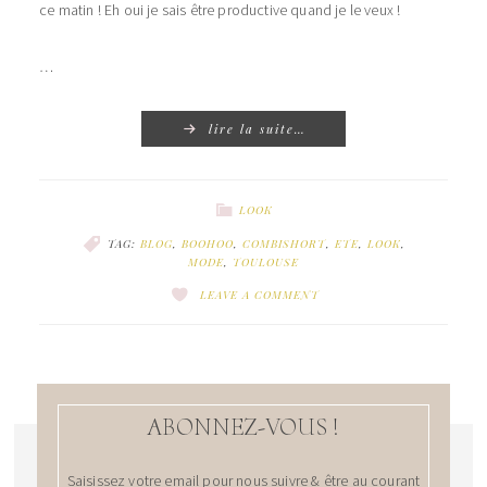
ce matin ! Eh oui je sais être productive quand je le veux !
…
lire la suite…
LOOK
TAG:
BLOG
,
BOOHOO
,
COMBISHORT
,
ETE
,
LOOK
,
MODE
,
TOULOUSE
LEAVE A COMMENT
ABONNEZ-VOUS !
Saisissez votre email pour nous suivre & être au courant