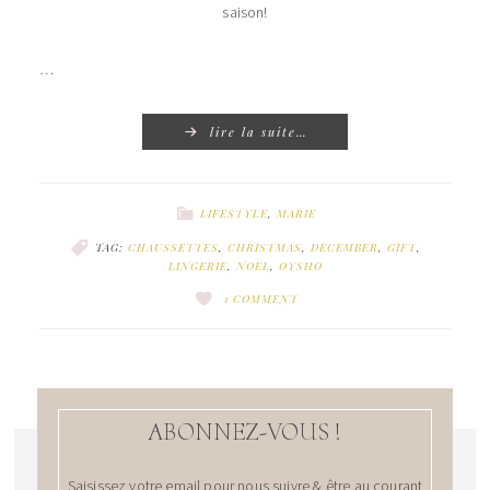
saison!
…
lire la suite…
LIFESTYLE
,
MARIE
TAG:
CHAUSSETTES
,
CHRISTMAS
,
DECEMBER
,
GIFT
,
LINGERIE
,
NOEL
,
OYSHO
1 COMMENT
ABONNEZ-VOUS !
Saisissez votre email pour nous suivre & être au courant