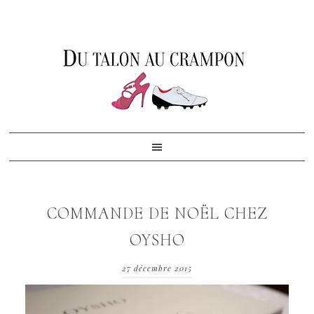
Skip
Skip
Skip
to
to
to
primary
content
footer
navigation
COMMANDE DE NOËL CHEZ
OYSHO
27 décembre 2015