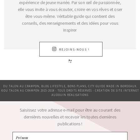
expérience de jeune mariée. Par son œil de passionnée,
elle vous invite à vous écouter, croire en vos rêves et oser
être vous-même. Véritable guide qui contient des
conseils, des renseignements et des idées pour vous
inspirer
REJOINS-NOUS !
DU TALON AU CRAMPON, BLOG LIFESTYLE, BONS PLANS, CITY GUIDE MADE IN BORDEAUX.
©DU TALON AU CRAMPON 2015-2018 - TOUS DROITS RÉSERVÉS - CRÉATION DE SITE INTERNET
AUDOUIN RÉALISATIONS
Saisissez votre adresse e-mail pour être au courant des
dernières nouvelles et recevoir les toutes dernières
publications !