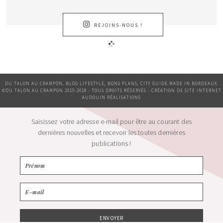
REJOINS-NOUS !
DU TALON AU CRAMPON, BLOG LIFESTYLE, BONS PLANS, CITY GUIDE MADE IN BORDEAUX.
©DU TALON AU CRAMPON 2015-2018 - TOUS DROITS RÉSERVÉS - CRÉATION DE SITE INTERNET
AUDOUIN RÉALISATIONS
Saisissez votre adresse e-mail pour être au courant des
dernières nouvelles et recevoir les toutes dernières
publications !