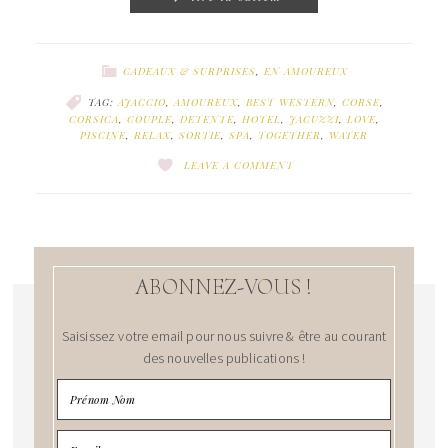
CADEAUX & SURPRISES
,
EN AMOUREUX
TAG:
AJACCIO
,
AMOUREUX
,
BEST WESTERN
,
CORSE
,
CORSICA
,
COUPLE
,
DETENTE
,
HOTEL
,
JACUZZI
,
LOVE
,
PISCINE
,
RELAX
,
SORTIE
,
SPA
,
TOGETHER
,
WATER
LEAVE A COMMENT
ABONNEZ-VOUS !
Saisissez votre email pour nous suivre & être au courant
des nouvelles publications !