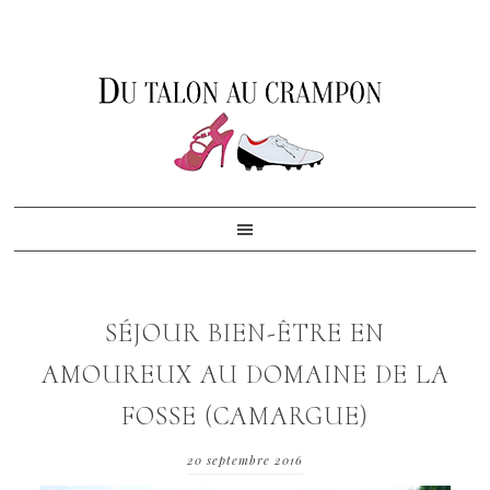
Skip
Skip
Skip
to
to
to
primary
content
footer
navigation
SÉJOUR BIEN-ÊTRE EN
AMOUREUX AU DOMAINE DE LA
FOSSE (CAMARGUE)
20 septembre 2016