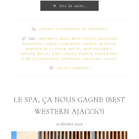
lire la suite…
CADEAUX & SURPRISES
,
EN AMOUREUX
TAG:
AMOUREUX
,
BLOG
,
BLOG VOYAGE
,
BLOGGING
,
BLOGUEUR
,
CADEAU
,
CAMARGUE
,
COUPLE
,
DETENTE
,
DOMAINE DE LA FOSSE
,
HOTEL
,
MONTPELLIER S
,
PISCINE
,
RELAX
,
SAINT GILLES
,
SEJOUR
,
SEJOUR BIEN
ETRE EN AMOUREUX
,
TOURISME
,
VACANCES
,
VOYAGE
LEAVE A COMMENT
LE SPA, ÇA NOUS GAGNE (BEST
WESTERN AJACCIO)
10 février 2016