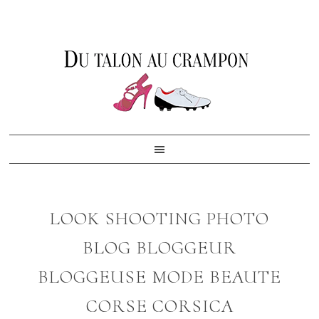
Skip
Skip
Skip
to
to
to
primary
content
footer
navigation
LOOK SHOOTING PHOTO
BLOG BLOGGEUR
BLOGGEUSE MODE BEAUTE
CORSE CORSICA