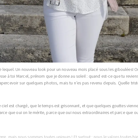
te lequel. Un nouveau look pour un nouveau mois placé sous les giboulées! On 
sse à toi Marcel, prénom que je donne au soleil : quand est-ce que tu revien
’apercevoir sur quelques photos, mais tu n’es pas revenu depuis. Quelle triste
 ciel est chargé, que le temps est grisonnant, et que quelques gouttes viennen
Parce que oui on le mérite, parce que oui nous extraordinaires et parce que o
terre, mais nous sommes toutes uniques
!
E
t surtout : nous le valons toutes bi