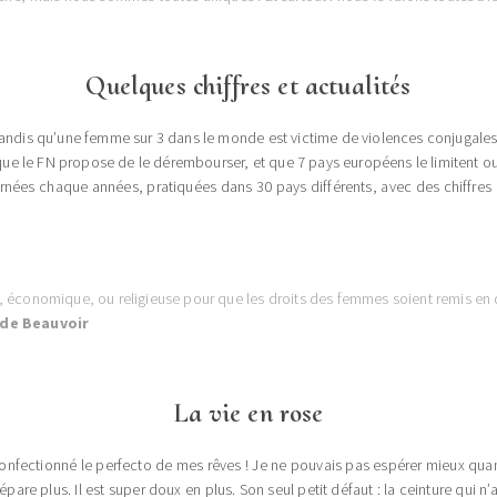
Quelques chiffres et actualités
 tandis qu’une femme sur 3 dans le monde est victime de violences conjugale
s que le FN propose de le dérembourser, et que 7 pays européens le limitent ou 
rnées chaque années, pratiquées dans 30 pays différents, avec des chiffres 
que, économique, ou religieuse pour que les droits des femmes soient remis en
de Beauvoir
La vie en rose
 confectionné le perfecto de mes rêves ! Je ne pouvais pas espérer mieux quan
épare plus. Il est super doux en plus. Son seul petit défaut : la ceinture qui n