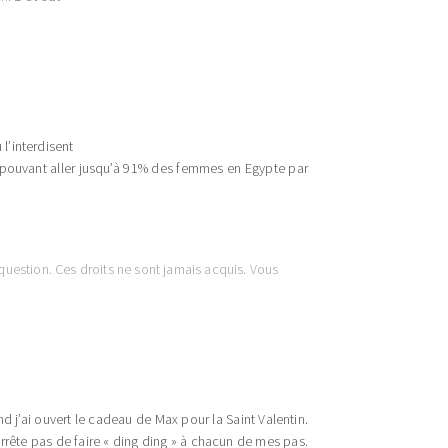
s
l’interdisent
pouvant aller ju
squ’à 91% des femmes en Egypte par
 question. Ces droits ne sont jamais acquis. Vous
d j’ai ouvert le cadeau de Max pour la Saint Valentin.
’arrête pas de faire « ding ding » à chacun de mes pas.