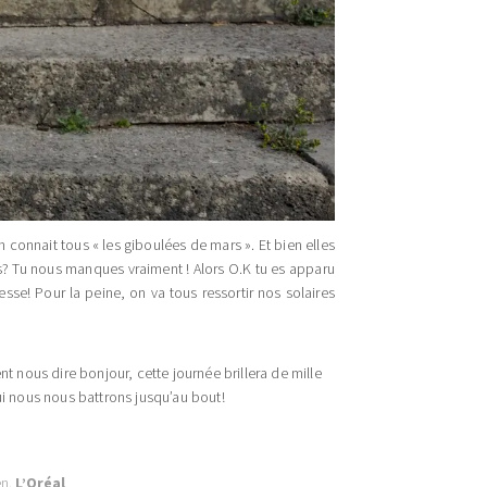
connait tous « les giboulées de mars ». Et bien elles
s? Tu nous manques vraiment ! Alors O.K tu es apparu
sse! Pour la peine, on va tous ressortir nos solaires
t nous dire bonjour, cette journée brillera de mille
ui nous nous battrons jusqu’au bout!
en.
L’Oréal