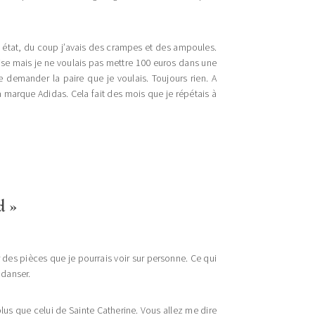
 état, du coup j’avais des crampes et des ampoules.
cise mais je ne voulais pas mettre 100 euros dans une
e demander la paire que je voulais. Toujours rien. A
e la marque Adidas. Cela fait des mois que je répétais à
d »
des pièces que je pourrais voir sur personne. Ce qui
 danser.
lus que celui de Sainte Catherine. Vous allez me dire