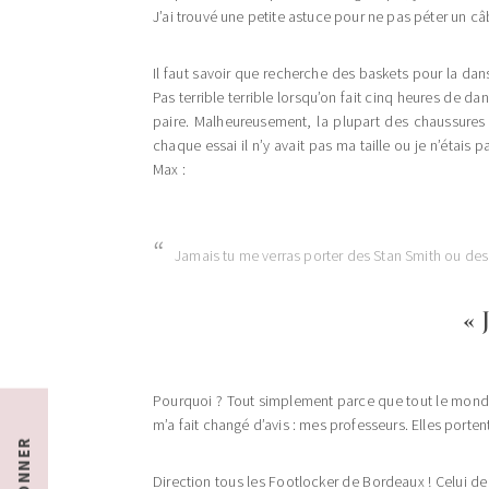
J’ai trouvé une petite astuce pour ne pas péter un câb
Il faut savoir que recherche des baskets pour la d
Pas terrible terrible lorsqu’on fait cinq heures de 
paire. Malheureusement, la plupart des chaussures v
chaque essai il n’y avait pas ma taille ou je n’étais p
Max :
Jamais tu me verras porter des Stan Smith ou des
« 
Pourquoi ? Tout simplement parce que tout le monde 
m’a fait changé d’avis : mes professeurs. Elles porte
S'ABONNER
Direction tous les Footlocker de Bordeaux ! Celui de