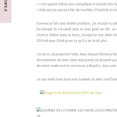
« c’est quand même pas compliqué à trouver des Supe
« déjà que je suis pas fan du modèle, il faudrait au m
Comme je fais une demie pointure, j’ai essayé la taill
forcément ils n’avaient plus la rose gold en 36! Je
chance. Même dans le berry, lorsque je suis allée ch
2016 et que c’était pour ça qu’il y en avait plus.
J’ai donc abandonné l’idée. Mais depuis février je fa
énormément de bien. Mais mes pieds ne disaient pas l
de notre week-end en amoureux à Biarritz, dans une pe
Je suis enfin bien dans mes baskets et elles vont fin