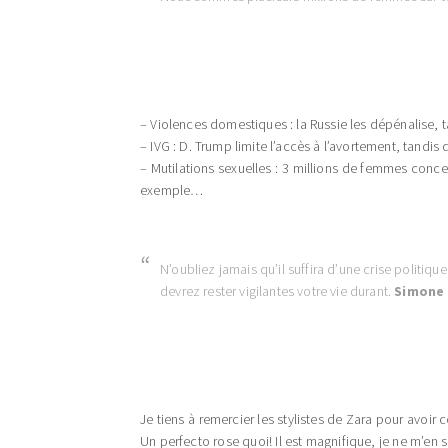
– Violences domestiques : la Russie les dépénalise,
– IVG : D. Trump limite l’accès à l’avortement, tandi
– Mutilations sexuelles : 3 millions de femmes conce
exemple…
N’oubliez jamais qu’il suffira d’une crise politi
devrez rester vigilantes votre vie durant.
Simone 
Je tiens à remercier les stylistes de Zara pour avoir
Un perfecto rose quoi! Il est magnifique, je ne m’en s