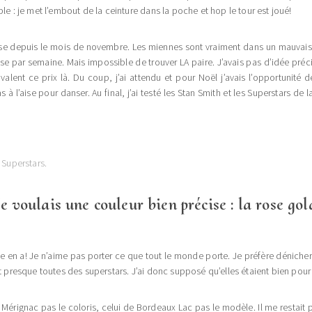
le : je met l’embout de la ceinture dans la poche et hop le tour est joué!
anse depuis le mois de novembre. Les miennes sont vraiment dans un mauvais
danse par semaine. Mais impossible de trouver LA paire. J’avais pas d’idée pré
alent ce prix là. Du coup, j’ai attendu et pour Noël j’avais l’opportunité d
as à l’aise pour danser. Au final, j’ai testé les Stan Smith et les Superstars d
 Superstars.
Je voulais une couleur bien précise : la rose gol
en a! Je n’aime pas porter ce que tout le monde porte. Je préfère dénicher 
nt presque toutes des superstars. J’ai donc supposé qu’elles étaient bien pour
 Mérignac pas le coloris, celui de Bordeaux Lac pas le modèle. Il me restait p