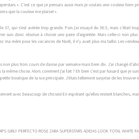
rstars ». C’est ce que je pensais aussi mais je voulais une couleur bien pré
oins que la couleur me plaise! ».
e 37, qui s’est avérée trop grande. Puis j’ai essayé du 36.5, mais c’était touj
 me suis donc résolue à choisir une paire d’argentée. Mais celle-ci non plus
ez ma mère pour les vacances de Noël, il n’y avait plus ma taille. Les vendeur
is non plus trois cours de danse par semaine mais bien dix. J’ai changé d’abon
a même chose. Alors comment j’ai fait ? Eh bien c’est par hasard que je sui
tite boutique de la rue principale. J’étais tellement surprise de les trouver 
alement avec beaucoup de choses! En espérant qu’elles restent blanches, mais 