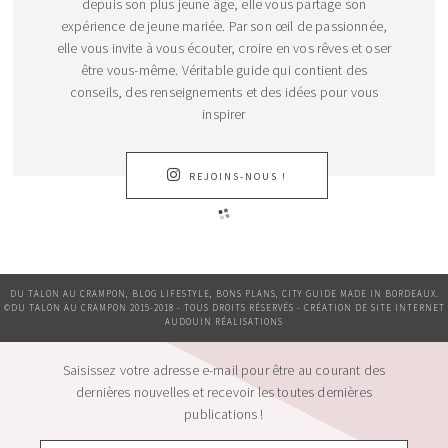
depuis son plus jeune âge, elle vous partage son
expérience de jeune mariée. Par son œil de passionnée,
elle vous invite à vous écouter, croire en vos rêves et oser
être vous-même. Véritable guide qui contient des
conseils, des renseignements et des idées pour vous
inspirer
REJOINS-NOUS !
DU TALON AU CRAMPON, BLOG LIFESTYLE, BONS PLANS, CITY GUIDE MADE IN BORDEAUX.
©DU TALON AU CRAMPON 2015-2018 - TOUS DROITS RÉSERVÉS - CRÉATION DE SITE INTERNET
AUDOUIN RÉALISATIONS
Saisissez votre adresse e-mail pour être au courant des
dernières nouvelles et recevoir les toutes dernières
publications !