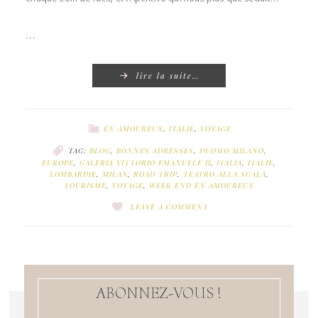
…
lire la suite…
EN AMOUREUX
,
ITALIE
,
VOYAGE
TAG:
BLOG
,
BONNES ADRESSES
,
DUOMO MILANO
,
EUROPE
,
GALERIA VITTORIO EMANUELE II
,
ITALIA
,
ITALIE
,
LOMBARDIE
,
MILAN
,
ROAD TRIP
,
TEATRO ALLA SCALA
,
TOURISME
,
VOYAGE
,
WEEK END EN AMOUREUX
LEAVE A COMMENT
ABONNEZ-VOUS !