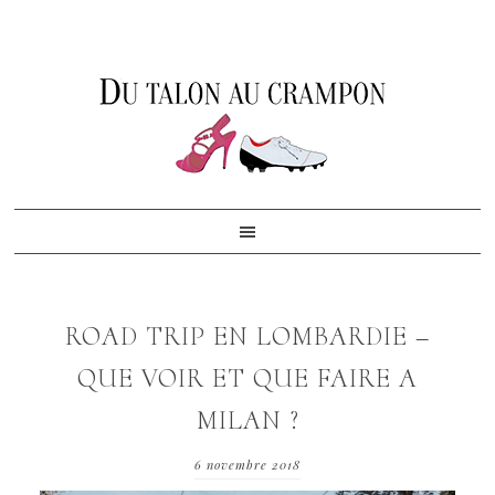
Skip
Skip
Skip
to
to
to
primary
content
footer
navigation
ROAD TRIP EN LOMBARDIE –
QUE VOIR ET QUE FAIRE A
MILAN ?
6 novembre 2018