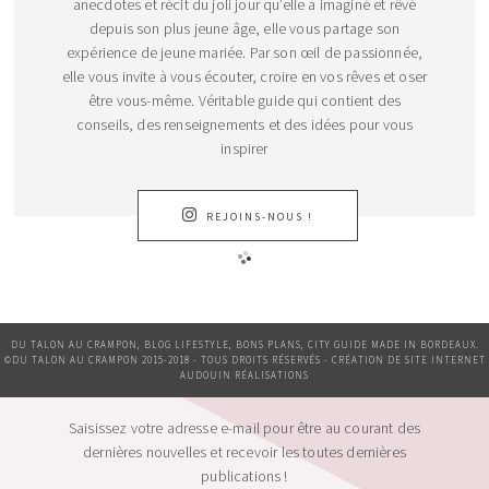
anecdotes et récit du joli jour qu’elle a imaginé et rêvé
depuis son plus jeune âge, elle vous partage son
expérience de jeune mariée. Par son œil de passionnée,
elle vous invite à vous écouter, croire en vos rêves et oser
être vous-même. Véritable guide qui contient des
conseils, des renseignements et des idées pour vous
inspirer
REJOINS-NOUS !
DU TALON AU CRAMPON, BLOG LIFESTYLE, BONS PLANS, CITY GUIDE MADE IN BORDEAUX.
©DU TALON AU CRAMPON 2015-2018 - TOUS DROITS RÉSERVÉS - CRÉATION DE SITE INTERNET
AUDOUIN RÉALISATIONS
Saisissez votre adresse e-mail pour être au courant des
dernières nouvelles et recevoir les toutes dernières
publications !