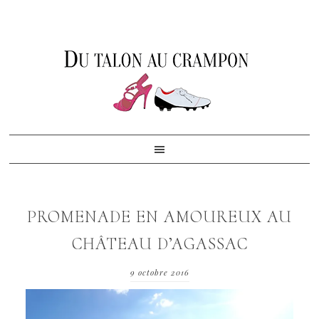
Skip
Skip
Skip
to
to
to
primary
content
footer
navigation
PROMENADE EN AMOUREUX AU
CHÂTEAU D’AGASSAC
9 octobre 2016