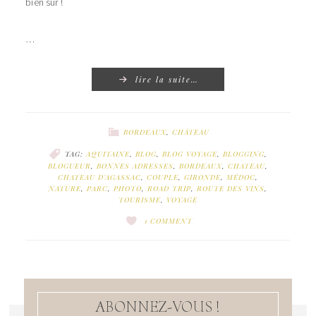
bien sur !
…
lire la suite…
BORDEAUX
,
CHÂTEAU
TAG:
AQUITAINE
,
BLOG
,
BLOG VOYAGE
,
BLOGGING
,
BLOGUEUR
,
BONNES ADRESSES
,
BORDEAUX
,
CHATEAU
,
CHATEAU D'AGASSAC
,
COUPLE
,
GIRONDE
,
MÉDOC
,
NATURE
,
PARC
,
PHOTO
,
ROAD TRIP
,
ROUTE DES VINS
,
TOURISME
,
VOYAGE
1 COMMENT
ABONNEZ-VOUS !