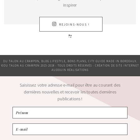
inspirer
REJOINS-NOUS !
DU TALON AU CRAMPON, BLOG LIFESTYLE, BONS PLANS, CITY GUIDE MADE IN BORDEAUX.
©DU TALON AU CRAMPON 2015-2018 - TOUS DROITS RÉSERVÉS - CRÉATION DE SITE INTERNET
AUDOUIN RÉALISATIONS
Saisissez votre adresse e-mail pour être au courant des
dernières nouvelles et recevoir les toutes dernières
publications !