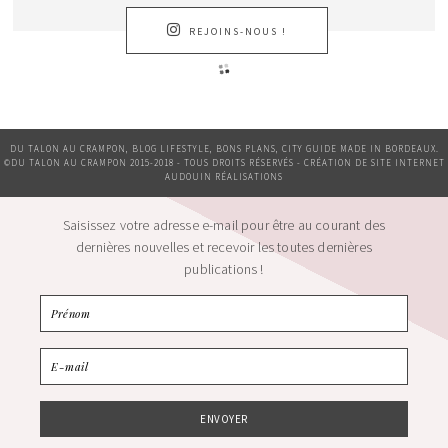
REJOINS-NOUS !
DU TALON AU CRAMPON, BLOG LIFESTYLE, BONS PLANS, CITY GUIDE MADE IN BORDEAUX.
©DU TALON AU CRAMPON 2015-2018 - TOUS DROITS RÉSERVÉS - CRÉATION DE SITE INTERNET
AUDOUIN RÉALISATIONS
Saisissez votre adresse e-mail pour être au courant des
dernières nouvelles et recevoir les toutes dernières
publications !