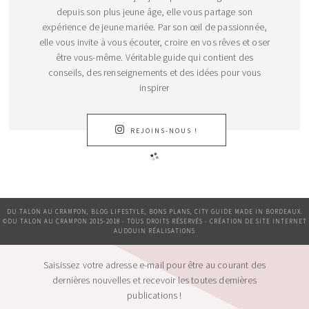
depuis son plus jeune âge, elle vous partage son
expérience de jeune mariée. Par son œil de passionnée,
elle vous invite à vous écouter, croire en vos rêves et oser
être vous-même. Véritable guide qui contient des
conseils, des renseignements et des idées pour vous
inspirer
REJOINS-NOUS !
DU TALON AU CRAMPON, BLOG LIFESTYLE, BONS PLANS, CITY GUIDE MADE IN BORDEAUX.
©DU TALON AU CRAMPON 2015-2018 - TOUS DROITS RÉSERVÉS - CRÉATION DE SITE INTERNET
AUDOUIN RÉALISATIONS
Saisissez votre adresse e-mail pour être au courant des
dernières nouvelles et recevoir les toutes dernières
publications !