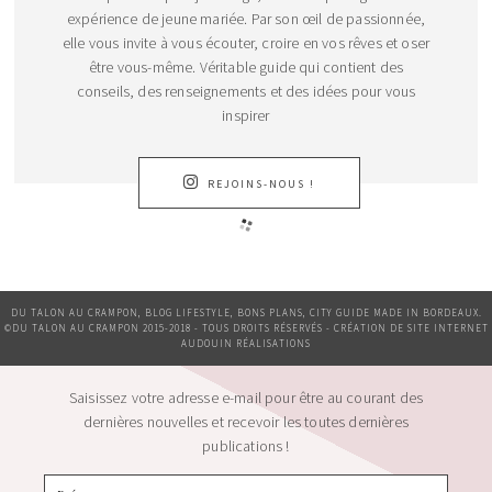
expérience de jeune mariée. Par son œil de passionnée,
elle vous invite à vous écouter, croire en vos rêves et oser
être vous-même. Véritable guide qui contient des
conseils, des renseignements et des idées pour vous
inspirer
REJOINS-NOUS !
DU TALON AU CRAMPON, BLOG LIFESTYLE, BONS PLANS, CITY GUIDE MADE IN BORDEAUX.
©DU TALON AU CRAMPON 2015-2018 - TOUS DROITS RÉSERVÉS - CRÉATION DE SITE INTERNET
AUDOUIN RÉALISATIONS
Saisissez votre adresse e-mail pour être au courant des
dernières nouvelles et recevoir les toutes dernières
publications !