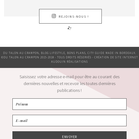
REJOINS-NOUS !
DU TALON AU CRAMPON, BLOG LIFESTYLE, BONS PLANS, CITY GUIDE MADE IN BORDEAUX.
©DU TALON AU CRAMPON 2015-2018 - TOUS DROITS RÉSERVÉS - CRÉATION DE SITE INTERNET
AUDOUIN RÉALISATIONS
Saisissez votre adresse e-mail pour être au courant des
dernières nouvelles et recevoir les toutes dernières
publications !