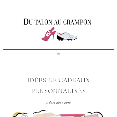
Skip
Skip
Skip
to
to
to
primary
content
footer
navigation
IDÉES DE CADEAUX
PERSONNALISÉS
8 décembre 2016