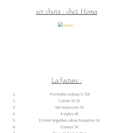
1er choix : chez Hema
La facture :
Pochette cadeau 0.75€
Carnet A5 2€
Set manucure 3€
4 stylos 4€
10 mini lingettes rafraichissantes 1€
Ciseaux 5€