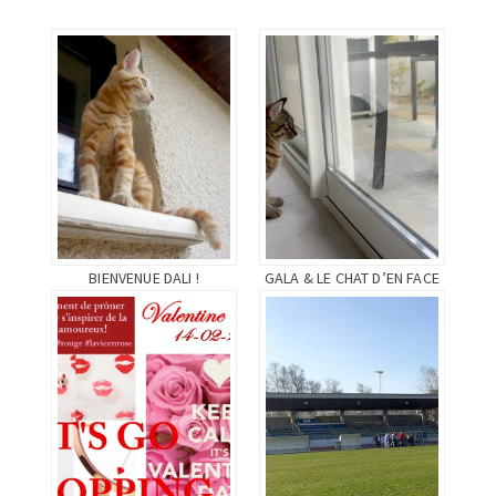
fenêtre)
fenêtre)
nouvelle
fenêtre)
BIENVENUE DALI !
GALA & LE CHAT D’EN FACE